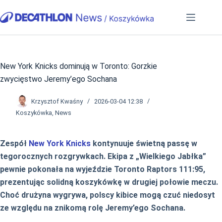
Przejdź
do
treści
New York Knicks dominują w Toronto: Gorzkie
zwycięstwo Jeremy’ego Sochana
Krzysztof Kwaśny
2026-03-04 12:38
Koszykówka
,
News
Zespół
New York Knicks
kontynuuje świetną passę w
tegorocznych rozgrywkach. Ekipa z „Wielkiego Jabłka”
pewnie pokonała na wyjeździe Toronto Raptors 111:95,
prezentując solidną koszykówkę w drugiej połowie meczu.
Choć drużyna wygrywa, polscy kibice mogą czuć niedosyt
ze względu na znikomą rolę Jeremy’ego Sochana.