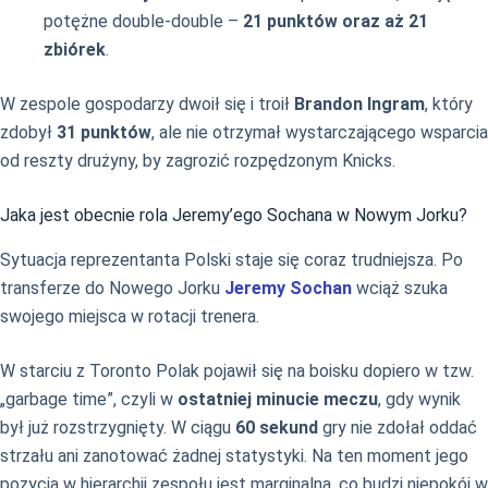
potężne double-double –
21 punktów oraz aż 21
zbiórek
.
W zespole gospodarzy dwoił się i troił
Brandon Ingram
, który
zdobył
31 punktów
, ale nie otrzymał wystarczającego wsparcia
od reszty drużyny, by zagrozić rozpędzonym Knicks.
Jaka jest obecnie rola Jeremy’ego Sochana w Nowym Jorku?
Sytuacja reprezentanta Polski staje się coraz trudniejsza. Po
transferze do Nowego Jorku
Jeremy Sochan
wciąż szuka
swojego miejsca w rotacji trenera.
W starciu z Toronto Polak pojawił się na boisku dopiero w tzw.
„garbage time”, czyli w
ostatniej minucie meczu
, gdy wynik
był już rozstrzygnięty. W ciągu
60 sekund
gry nie zdołał oddać
strzału ani zanotować żadnej statystyki. Na ten moment jego
pozycja w hierarchii zespołu jest marginalna, co budzi niepokój w