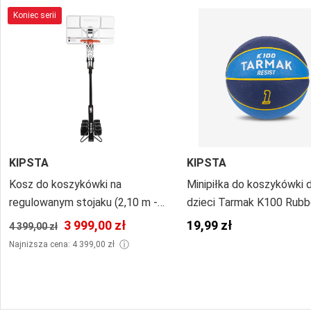
Koniec serii
KIPSTA
KIPSTA
Kosz do koszykówki na
Minipiłka do koszykówki 
regulowanym stojaku (2,10 m -
dzieci Tarmak K100 Rubb
3,05 m) Tarmak B900 Box NBA
rozmiar 1
3 999,00 zł
19,99 zł
4 399,00 zł
ⓘ
Najniższa cena: 4 399,00 zł