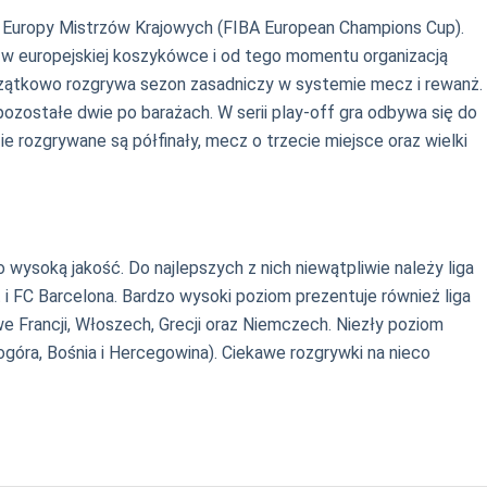
 Europy Mistrzów Krajowych (FIBA European Champions Cup).
u w europejskiej koszykówce i od tego momentu organizacją
oczątkowo rozgrywa sezon zasadniczy w systemie mecz i rewanż.
pozostałe dwie po barażach. W serii play-off gra odbywa się do
e rozgrywane są półfinały, mecz o trzecie miejsce oraz wielki
 wysoką jakość. Do najlepszych z nich niewątpliwie należy liga
yt i FC Barcelona. Bardzo wysoki poziom prezentuje również liga
e Francji, Włoszech, Grecji oraz Niemczech. Niezły poziom
ogóra, Bośnia i Hercegowina). Ciekawe rozgrywki na nieco