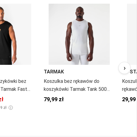
›
TARMAK
KIPST
szykówki bez
Koszulka bez rękawów do
Koszul
 Tarmak Fast
koszykówki Tarmak Tank 500
rękawó
NBA
zł
79,99 zł
29,99
ⓘ
99 zł