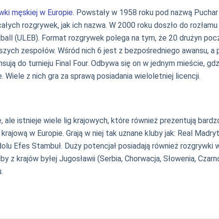
wki męskiej w Europie
. Powstały w 1958 roku pod nazwą Puchar
 całych rozgrywek, jak ich nazwa. W 2000 roku doszło do rozłam
etball (ULEB). Format rozgrywek polega na tym, że 20 drużyn p
epszych zespołów. Wśród nich 6 jest z bezpośredniego awansu, a 
ją do turnieju Final Four. Odbywa się on w jednym mieście, gdzi
 Wiele z nich gra za sprawą posiadania wieloletniej licencji.
le istnieje wiele lig krajowych, które również prezentują bardzo
ę krajową w Europie. Grają w niej tak uznane kluby jak: Real Madr
olu Efes Stambuł. Duży potencjał posiadają również rozgrywki w
y z krajów byłej Jugosławii (Serbia, Chorwacja, Słowenia, Czarn
.