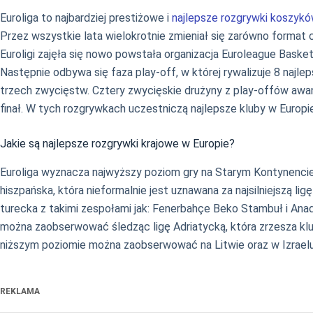
Euroliga to najbardziej prestiżowe i
najlepsze rozgrywki koszykó
Przez wszystkie lata wielokrotnie zmieniał się zarówno format
Euroligi zajęła się nowo powstała organizacja Euroleague Bask
Następnie odbywa się faza play-off, w której rywalizuje 8 najl
trzech zwycięstw. Cztery zwycięskie drużyny z play-offów awansu
finał. W tych rozgrywkach uczestniczą najlepsze kluby w Europie.
Jakie są najlepsze rozgrywki krajowe w Europie?
Euroliga wyznacza najwyższy poziom gry na Starym Kontynencie, a
hiszpańska, która nieformalnie jest uznawana za najsilniejszą lig
turecka z takimi zespołami jak: Fenerbahçe Beko Stambuł i Anad
można zaobserwować śledząc ligę Adriatycką, która zrzesza klub
niższym poziomie można zaobserwować na Litwie oraz w Izraelu
REKLAMA