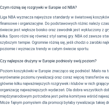
Czym różnią się rozgrywki w Europie od NBA?
Liga NBA wyznacza najwyższe standardy w światowej koszykówce. 
finansowe i organizacyjne. Do podstawowych różnic należy czas 
świecie jest większe boisko oraz zawodnik jest wykluczony z g
kilka. Sporo różni się również styl samej gry. NBA od zawsze s
szybszym tempie. Ogromnie różnią się, jeśli chodzi o zarobki 
poziomie i wyznacza trendy w całym świecie sportu.
Czy najlepsze drużyny w Europie podniosły swój poziom?
Poziom koszykówki w Europie znacząco się podniósł. Miało na to 
wyrównanie poziomu rywalizacji oraz coraz więcej transferów 
głównie kilku najważniejszych rozgrywek i klubów w nich grający
organizację najważniejszych wydarzeń. Dla dobra wszystkich do
międzynarodowym potrzebna jest pełna komitywa wśród najważni
Może fajnym pomysłem dla promocji byłaby rywalizacja takiej 