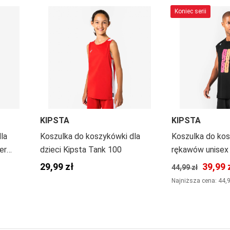
Koniec serii
KIPSTA
KIPSTA
dla
Koszulka do koszykówki dla
Koszulka do ko
er
dzieci Kipsta Tank 100
rękawów unisex
500
29,99 zł
39,99 
44,99 zł
Najniższa cena: 44,