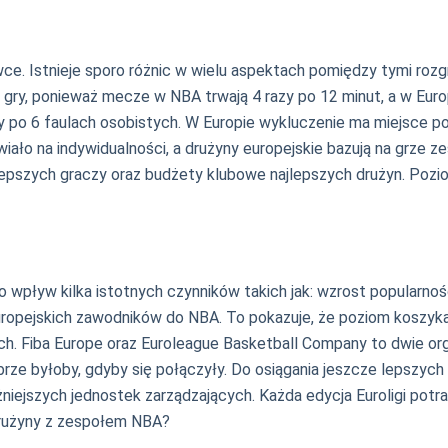
Istnieje sporo różnic w wielu aspektach pomiędzy tymi rozgrywk
gry, ponieważ mecze w NBA trwają 4 razy po 12 minut, a w Europ
ry po 6 faulach osobistych. W Europie wykluczenie ma miejsce p
tawiało na indywidualności, a drużyny europejskie bazują na grz
najlepszych graczy oraz budżety klubowe najlepszych drużyn. Po
wpływ kilka istotnych czynników takich jak: wzrost popularności 
europejskich zawodników do NBA. To pokazuje, że poziom koszyk
ch. Fiba Europe oraz Euroleague Basketball Company to dwie organ
brze byłoby, gdyby się połączyły. Do osiągania jeszcze lepszy
ejszych jednostek zarządzających. Każda edycja Euroligi potra
drużyny z zespołem NBA?