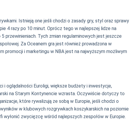
ami. Istnieją one jeśli chodzi o zasady gry, styl oraz sprawy
ie 4 razy po 10 minut. Oprócz tego w najlepszej lidze na
o 5 przewinieniach. Tych zmian regulaminowych jest jeszcze
e zespołowej. Za Oceanem gra jest również prowadzona w
ziom promocji i marketingu w NBA jest na najwyższym możliwym
i oglądalności Euroligi, większe budżety i inwestycje,
arski na Starym Kontynencie wzrasta. Oczywiście dotyczy to
izacje, które rywalizują ze sobą w Europie, jeśli chodzi o
ch wyników w klubowych rozgrywkach koszykarskich na poziomie
fi wyłonić zwycięzcę wśród najlepszych zespołów w Europie.