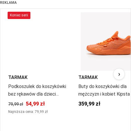
REKLAMA
Koniec serii
›
TARMAK
TARMAK
Podkoszulek do koszykówki
Buty do koszykówki dla
bez rękawów dla dzieci
mężczyzn i kobiet Kipst
Tarmak UT500 NBA Nets
New York Knicks Fast 90
54,99 zł
359,99 zł
79,99 zł
Low
Najniższa cena: 79,99 zł