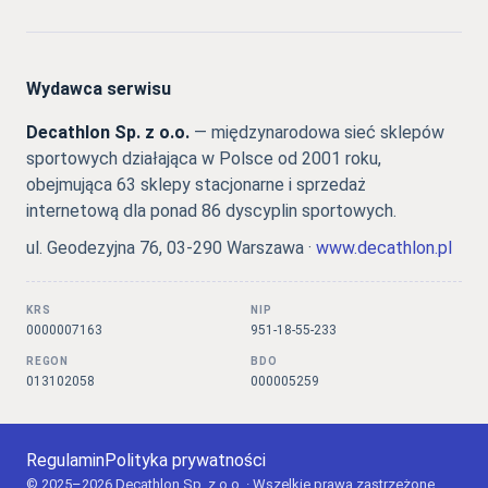
Wydawca serwisu
Decathlon Sp. z o.o.
— międzynarodowa sieć sklepów
sportowych działająca w Polsce od 2001 roku,
obejmująca 63 sklepy stacjonarne i sprzedaż
internetową dla ponad 86 dyscyplin sportowych.
ul. Geodezyjna 76, 03-290 Warszawa ·
www.decathlon.pl
KRS
NIP
0000007163
951-18-55-233
REGON
BDO
013102058
000005259
Regulamin
Polityka prywatności
© 2025–2026 Decathlon Sp. z o.o. · Wszelkie prawa zastrzeżone