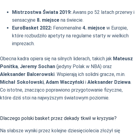
Mistrzostwa Świata 2019:
Awans po 52 latach przerwy i
sensacyjne
8. miejsce
na świecie.
EuroBasket 2022:
Fenomenalne
4. miejsce
w Europie,
które rozbudziło apetyty na regularne starty w wielkich
imprezach.
Obecna kadra opiera się na silnych liderach, takich jak
Mateusz
Ponitka
,
Jeremy Sochan
(jedyny Polak w NBA) oraz
Aleksander Balcerowski
. Wspierają ich solidni gracze, m.in.
Michał Sokołowski
,
Adam Waczyński
i
Aleksander Dziewa
.
Co istotne, znacząco poprawiono przygotowanie fizyczne,
które dziś stoi na najwyższym światowym poziomie.
Dlaczego polski basket przez dekady tkwił w kryzysie?
Na słabsze wyniki przez kolejne dziesięciolecia złożył się