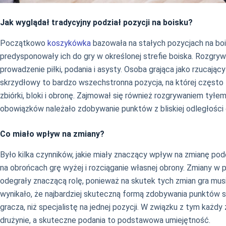
Jak wyglądał tradycyjny podział pozycji na boisku?
Początkowo
koszykówka
bazowała na stałych pozycjach na boi
predysponowały ich do gry w określonej strefie boiska. Rozgryw
prowadzenie piłki, podania i asysty. Osoba grająca jako rzucają
skrzydłowy to bardzo wszechstronna pozycja, na której często 
zbiórki, bloki i obronę. Zajmował się również rozgrywaniem tyłem
obowiązków należało zdobywanie punktów z bliskiej odległości o
Co miało wpływ na zmiany?
Było kilka czynników, jakie miały znaczący wpływ na zmianę po
na obrońcach grę wyżej i rozciąganie własnej obrony. Zmiany w 
odegrały znaczącą rolę, ponieważ na skutek tych zmian gra mus
wynikało, że najbardziej skuteczną formą zdobywania punktów są
gracza, niż specjalistę na jednej pozycji. W związku z tym każd
drużynie, a skuteczne podania to podstawowa umiejętność.