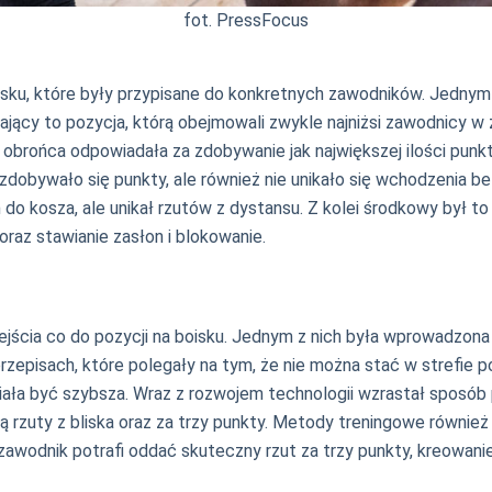
fot. PressFocus
sku, które były przypisane do konkretnych zawodników. Jednym z
ający to pozycja, którą obejmowali zwykle najniżsi zawodnicy w
cy obrońca odpowiadała za zdobywanie jak największej ilości pun
zdobywało się punkty, ale również nie unikało się wchodzenia b
 do kosza, ale unikał rzutów z dystansu. Z kolei środkowy był to 
raz stawianie zasłon i blokowanie.
dejścia co do pozycji na boisku. Jednym z nich była wprowadzon
przepisach, które polegały na tym, że nie można stać w strefie 
iała być szybsza. Wraz z rozwojem technologii wzrastał sposób 
 rzuty z bliska oraz za trzy punkty. Metody treningowe również 
y zawodnik potrafi oddać skuteczny rzut za trzy punkty, kreowani