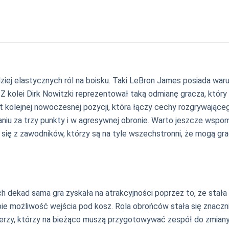
iej elastycznych ról na boisku. Taki LeBron James posiada war
ę. Z kolei Dirk Nowitzki reprezentował taką odmianę gracza, kt
t kolejnej nowoczesnej pozycji, która łączy cechy rozgrywająceg
caniu za trzy punkty i w agresywnej obronie. Warto jeszcze wspom
 się z zawodników, którzy są na tyle wszechstronni, że mogą grać
ch dekad sama gra zyskała na atrakcyjności poprzez to, że stała 
bie możliwość wejścia pod kosz. Rola obrońców stała się znaczni
erzy, którzy na bieżąco muszą przygotowywać zespół do zmiany t