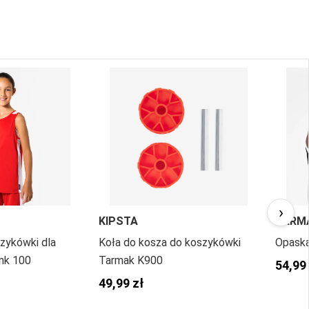
›
KIPSTA
TARM
zykówki dla
Koła do kosza do koszykówki
Opaska
ank 100
Tarmak K900
54,99
49,99 zł