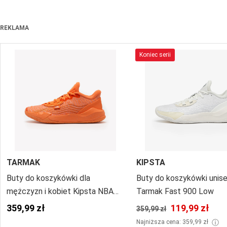
REKLAMA
Koniec serii
TARMAK
KIPSTA
Buty do koszykówki dla
Buty do koszykówki unis
mężczyzn i kobiet Kipsta NBA
Tarmak Fast 900 Low
New York Knicks Fast 900 Low
359,99 zł
119,99 zł
359,99 zł
ⓘ
Najniższa cena: 359,99 zł