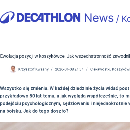
Przejdź
do
treści
Ewolucja pozycji w koszykówce. Jak wszechstronność zawodnik
Krzysztof Kwaśny
2026-01-08 21:34
Ciekawostki
,
Koszyków
Wszystko się zmienia. W każdej dziedzinie życia widać pos
przykładowo 50 lat temu, a jak wygląda współcześnie, to 
podejściu psychologicznym, sędziowaniu i niejednokrotnie
na boisku. Jak do tego doszło?