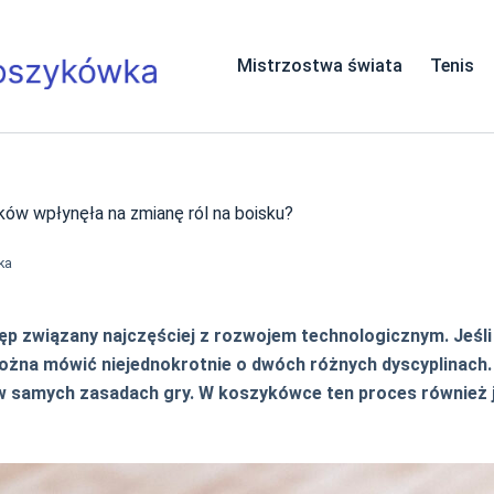
Mistrzostwa świata
Tenis
ów wpłynęła na zmianę ról na boisku?
ka
tęp związany najczęściej z rozwojem technologicznym. Jeśl
można mówić niejednokrotnie o dwóch różnych dyscyplinach.
 w samych zasadach gry. W koszykówce ten proces również j