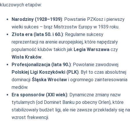
kluczowych etapów:
Narodziny (1928–1939)
: Powstanie PZKosz i pierwszy
wielki sukces – brąz Mistrzostw Europy w 1939 roku.
Złota era (lata 50. i 60.)
: Regularne sukcesy
reprezentacji na arenie europejskiej, które napędzały
popularność klubów takich jak
Legia Warszawa
czy
Wisła Kraków
.
Profesjonalizacja (lata 90.)
: Powołanie zawodowej
Polskiej Ligi Koszykówki (PLK)
. Był to czas absolutnej
dominacji
Śląska Wrocław
i ogromnego zainteresowania
mediów.
Era sponsorów (XXI wiek)
: Dynamiczne zmiany nazw
tytularnych (od Dominet Banku po obecny Orlen), które
stabilizowały budżet ligi, ale nie zawsze przekładały się na
wzrost frekwencji.