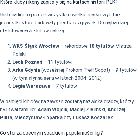
Które kluby i ikony zapisały się na kartach historii PLK?
Historia ligi to przede wszystkim wielkie marki i wybitne
jednostki, które budowały prestiż rozgrywek. Do najbardziej
utytułowanych klubów należą:
WKS Śląsk Wrocław
– rekordowe
18 tytułów
Mistrza
Polski.
Lech Poznań
– 11 tytułów.
Arka Gdynia
(wcześniej Prokom Trefl Sopot) – 9 tytułów
(w tym słynna seria w latach 2004–2012).
Legia Warszawa
– 7 tytułów.
W pamięci kibiców na zawsze zostaną nazwiska graczy, którzy
byli twarzami ligi:
Adam Wójcik
,
Maciej Zieliński
,
Andrzej
Pluta
,
Mieczysław Łopatka
czy
Łukasz Koszarek
.
Co stoi za obecnym spadkiem popularności ligi?