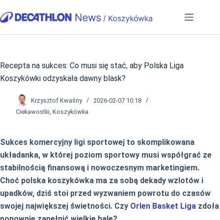
Przejdź
do
treści
Recepta na sukces: Co musi się stać, aby Polska Liga
Koszykówki odzyskała dawny blask?
Krzysztof Kwaśny
2026-02-07 10:18
Ciekawostki
,
Koszykówka
Sukces komercyjny ligi sportowej to skomplikowana
układanka, w której poziom sportowy musi współgrać ze
stabilnością finansową i nowoczesnym marketingiem.
Choć polska koszykówka ma za sobą dekady wzlotów i
upadków, dziś stoi przed wyzwaniem powrotu do czasów
swojej największej świetności. Czy
Orlen Basket Liga
zdoła
ponownie zapełnić wielkie hale?