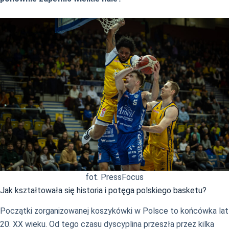
fot. PressFocus
Jak kształtowała się historia i potęga polskiego basketu?
Początki zorganizowanej koszykówki w Polsce to końcówka lat
20. XX wieku. Od tego czasu dyscyplina przeszła przez kilka