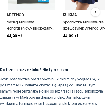
›
ARTENGO
KUIKMA
Naciąg tenisowy
Spódniczka tenisowa dla
jednordzeniowy pięciokątny
dziewczynek Artengo Dry
TA 930 Spin struna 1,25 mm
44,99 zł
44,99 zł
Do trzech razy sztuka? Nie tym razem
Jović ostatecznie potrzebowała 72 minut, aby wygrać 6:4, 6:1 i
po raz trzeci w karierze okazać się lepszą od Linette. Tym
samym reprezentantka Polski po raz trzeci z rzędu zakończyła
zmagania w Madrycie na drugiej rundzie. Jej najlepszym
wynikiem z tej imprezy jest trzecia runda, którą osiągnęła w