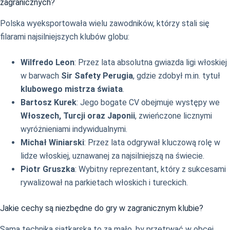
zagranicznych?
Polska wyeksportowała wielu zawodników, którzy stali się
filarami najsilniejszych klubów globu:
Wilfredo Leon
: Przez lata absolutna gwiazda ligi włoskiej
w barwach
Sir Safety Perugia
, gdzie zdobył m.in. tytuł
klubowego mistrza świata
.
Bartosz Kurek
: Jego bogate CV obejmuje występy we
Włoszech, Turcji oraz Japonii
, zwieńczone licznymi
wyróżnieniami indywidualnymi.
Michał Winiarski
: Przez lata odgrywał kluczową rolę w
lidze włoskiej, uznawanej za najsilniejszą na świecie.
Piotr Gruszka
: Wybitny reprezentant, który z sukcesami
rywalizował na parkietach włoskich i tureckich.
Jakie cechy są niezbędne do gry w zagranicznym klubie?
Sama technika siatkarska to za mało, by przetrwać w obcej