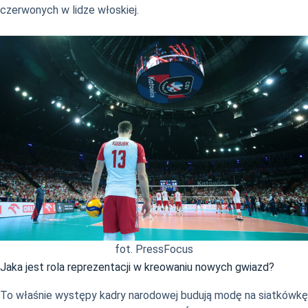
czerwonych w lidze włoskiej.
fot. PressFocus
Jaka jest rola reprezentacji w kreowaniu nowych gwiazd?
To właśnie występy kadry narodowej budują modę na siatkówkę