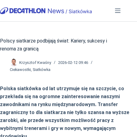
Przejdź
do
treści
Polscy siatkarze podbijają świat: Kariery, sukcesy i
renoma za granicą
Krzysztof Kwaśny
2026-02-12 09:46
Ciekawostki
,
Siatkówka
Polska siatkówka od lat utrzymuje się na szczycie, co
przekłada się na ogromne zainteresowanie naszymi
zawodnikami na rynku międzynarodowym. Transfer
zagraniczny to dla siatkarza nie tylko szansa na wyższe
zarobki, ale przede wszystkim możliwość pracy z
wybitnymi trenerami i gry w nowym, wymagającym
środowisku.