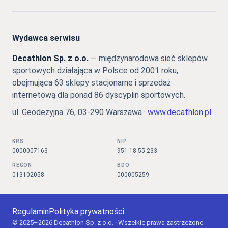
Wydawca serwisu
Decathlon Sp. z o.o.
— międzynarodowa sieć sklepów
sportowych działająca w Polsce od 2001 roku,
obejmująca 63 sklepy stacjonarne i sprzedaż
internetową dla ponad 86 dyscyplin sportowych.
ul. Geodezyjna 76, 03-290 Warszawa ·
www.decathlon.pl
KRS
NIP
0000007163
951-18-55-233
REGON
BDO
013102058
000005259
Regulamin
Polityka prywatności
© 2025–2026 Decathlon Sp. z o.o. · Wszelkie prawa zastrzeżone