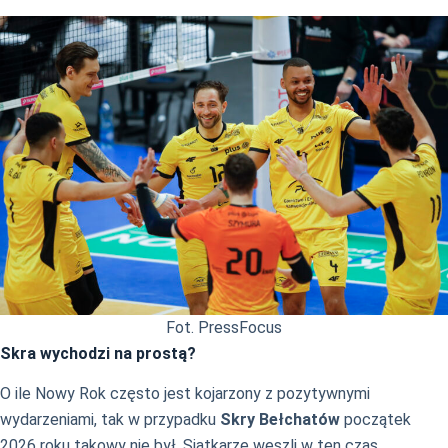
Fot. PressFocus
Skra wychodzi na prostą?
O ile Nowy Rok często jest kojarzony z pozytywnymi
wydarzeniami, tak w przypadku
Skry Bełchatów
początek
2026 roku takowy nie był. Siatkarze weszli w ten czas