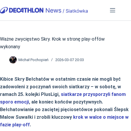
Przejdź
do
treści
Ważne zwycięstwo Skry. Krok w stronę play-offów
wykonany
Michał Pochopień
2026-03-07 20:03
Kibice Skry Bełchatów w ostatnim czasie nie mogli być
zadowoleni z poczynań swoich siatkarzy – w sobotę, w
ramach 25. kolejki PlusLigi,
siatkarze przysporzyli fanom
sporo emocji
, ale koniec końców pozytywnych.
Bełchatowianie po zaciętej pięciosetówce pokonali Ślepsk
Malow Suwałki i zrobili kluczowy
krok w walce o miejsce w
fazie play-off
.