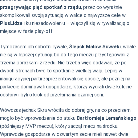
przegrywając pięć spotkań z rzędu
, przez co wyraźnie
skomplikowali swoją sytuację w walce o najwyższe cele w
PlusLidze
i ku niezadowoleniu – włączyli się w rywalizację o
miejsce w fazie play-off.
Tymczasem ich sobotni rywale,
Ślepsk Malow Suwałki
, wcale
nie są w lepszej sytuacji, bo do tego meczu przystępowali z
trzema porażkami z rzędu. Nie trzeba więc dodawać, że po
dwóch stronach było to spotkanie wielkiej wagi. Lepiej w
inauguracyjnej partii zaprezentowali się goście, ale później na
parkiecie dominowali gospodarze, którzy wygrali dwie kolejne
odsłony i byli o krok od przełamania czarnej serii.
Wówczas jednak Skra wróciła do dobrej gry, na co przepisem
mogło być wprowadzenie do ataku
Bartłomieja Lemańskiego
(późniejszy MVP meczu), który zaczął mecz na środku.
Wprawdzie gospodarze w czwartym secie mieli nawet dwie