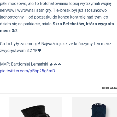
piłki meczowe, ale to Bełchatowianie lepiej wytrzymali wojnę
nerwów i wyrównali stan gry. Tie-break był już stosunkowo
jednostronny – od początku do końca kontrolę nad tym, co
działo się na parkiecie, miała
Skra Bełchatów, która wygrała
mecz 3:2
.
Co to były za emocje! Najważniejsze, że kończymy ten mecz
zwycięstwem 3:2 💛🖤
MVP: Bartłomiej Lemański 🔥🔥🔥
pic.twitter.com/pBbp25g3mD
REKLAMA