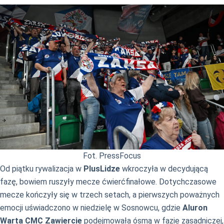
Fot. PressFocus
Od piątku rywalizacja w
PlusLidze
wkroczyła w decydującą
fazę, bowiem ruszyły mecze ćwierćfinałowe. Dotychczasowe
mecze kończyły się w trzech setach, a pierwszych poważnych
emocji uświadczono w niedzielę w Sosnowcu, gdzie
Aluron
Warta CMC Zawiercie
podejmowała ósmą w fazie zasadniczej,