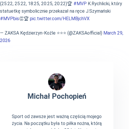
(25:22, 25:22, 18:25, 20:25, 20:22)🏆️
#MVP
K.Rychlicki, który
statuetkę symbolicznie przekazał na ręce J.Szymański
#MVPbis
👏🏆️
pic.twitter.com/HELMBjchVX
— ZAKSA Kędzierzyn-Koźle ⭐️⭐️⭐️ (@ZAKSAofficial)
March 29,
2026
Michał Pochopień
Sport od zawsze jest ważną częścią mojego
życia. Na początku była to piłka nożna, którą