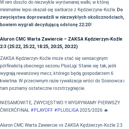
W nim doszło do niezwykle wyrównanej walki, w której
minimalnie lepsi okazali się siatkarze z Kędzierzyna-Koźla.
Do
zwycięstwa doprowadzili w niezwykłych okolicznościach,
bowiem wygrali decydującą odsłonę 22:20
!
Aluron CMC Warta Zawiercie – ZAKSA Kędzierzyn-Koźle
2:3 (25:22, 25:22, 18:25, 20:25, 20:22)
ZAKSA Kędzierzyn-Koźle może stać się sensacyjnym
półfinalistą obecnego sezonu PlusLigi. Stanie się tak, jeśli
wygrają rewanżowy mecz, którego będą gospodarzem 6
kwietnia. W przeciwnym razie rywalizacja wróci do Sosnowca i
tam poznamy ostateczne rozstrzygnięcie.
NIESAMOWITE, ZWYCIĘSTWO ‼️ WYGRYWAMY PIERWSZY
ĆWIERĆFINAŁ
#PLAYOFF
#PLUSLIGA
2025/2026 🔥
Aluron CMC Warta Zawiercie vs ZAKSA Kędzierzyn-Koźle 2:3