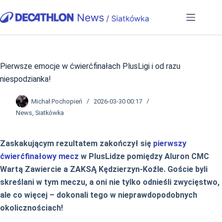
Przejdź
do
treści
Pierwsze emocje w ćwierćfinałach PlusLigi i od razu
niespodzianka!
Michał Pochopień
2026-03-30 00:17
News
,
Siatkówka
Zaskakującym rezultatem zakończył się
pierwszy
ćwierćfinałowy mecz
w PlusLidze pomiędzy Aluron CMC
Wartą Zawiercie a ZAKSĄ Kędzierzyn-Koźle. Goście byli
skreślani w tym meczu, a oni nie tylko odnieśli zwycięstwo,
ale co więcej – dokonali tego w nieprawdopodobnych
okolicznościach!