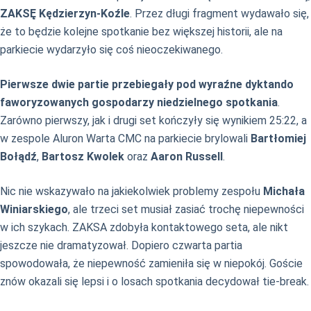
ZAKSĘ Kędzierzyn-Koźle
. Przez długi fragment wydawało się,
że to będzie kolejne spotkanie bez większej historii, ale na
parkiecie wydarzyło się coś nieoczekiwanego.
Pierwsze dwie partie przebiegały pod wyraźne dyktando
faworyzowanych gospodarzy niedzielnego spotkania
.
Zarówno pierwszy, jak i drugi set kończyły się wynikiem 25:22, a
w zespole Aluron Warta CMC na parkiecie brylowali
Bartłomiej
Bołądź
,
Bartosz Kwolek
oraz
Aaron Russell
.
Nic nie wskazywało na jakiekolwiek problemy zespołu
Michała
Winiarskiego
, ale trzeci set musiał zasiać trochę niepewności
w ich szykach. ZAKSA zdobyła kontaktowego seta, ale nikt
jeszcze nie dramatyzował. Dopiero czwarta partia
spowodowała, że niepewność zamieniła się w niepokój. Goście
znów okazali się lepsi i o losach spotkania decydował tie-break.