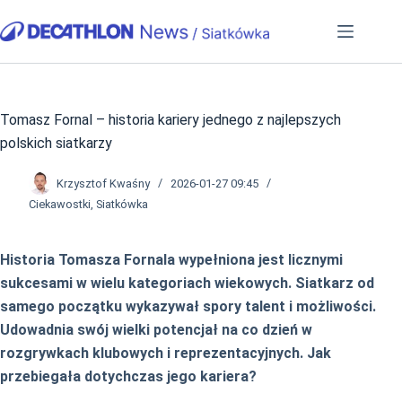
Przejdź
do
treści
Tomasz Fornal – historia kariery jednego z najlepszych
polskich siatkarzy
Krzysztof Kwaśny
2026-01-27 09:45
Ciekawostki
,
Siatkówka
Historia Tomasza Fornala wypełniona jest licznymi
sukcesami w wielu kategoriach wiekowych. Siatkarz od
samego początku wykazywał spory talent i możliwości.
Udowadnia swój wielki potencjał na co dzień w
rozgrywkach klubowych i reprezentacyjnych. Jak
przebiegała dotychczas jego kariera?