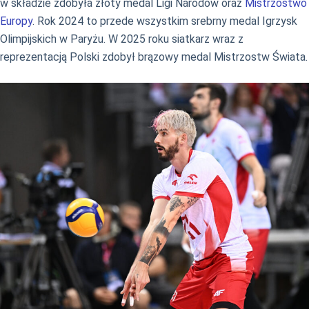
w składzie zdobyła złoty medal Ligi Narodów oraz
Mistrzostwo
Europy
. Rok 2024 to przede wszystkim srebrny medal Igrzysk
Olimpijskich w Paryżu. W 2025 roku siatkarz wraz z
reprezentacją Polski zdobył brązowy medal Mistrzostw Świata.