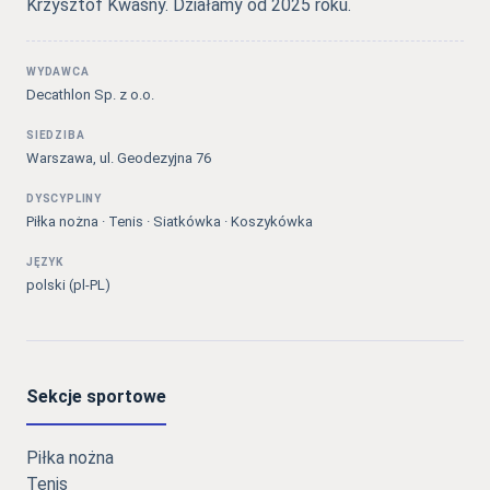
Krzysztof Kwaśny. Działamy od 2025 roku.
WYDAWCA
Decathlon Sp. z o.o.
SIEDZIBA
Warszawa, ul. Geodezyjna 76
DYSCYPLINY
Piłka nożna · Tenis · Siatkówka · Koszykówka
JĘZYK
polski (pl-PL)
Sekcje sportowe
Piłka nożna
Tenis