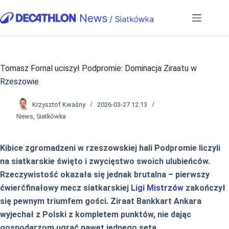
Przejdź
do
treści
Tomasz Fornal uciszył Podpromie: Dominacja Ziraatu w
Rzeszowie
Krzysztof Kwaśny
2026-03-27 12:13
News
,
Siatkówka
Kibice zgromadzeni w rzeszowskiej hali Podpromie liczyli
na siatkarskie święto i zwycięstwo swoich ulubieńców.
Rzeczywistość okazała się jednak brutalna – pierwszy
ćwierćfinałowy mecz siatkarskiej
Ligi Mistrzów
zakończył
się pewnym triumfem gości. Ziraat Bankkart Ankara
wyjechał z Polski z kompletem punktów, nie dając
gospodarzom ugrać nawet jednego seta.