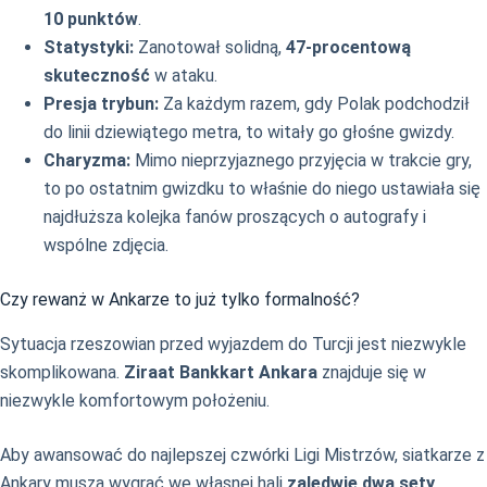
10 punktów
.
Statystyki:
Zanotował solidną,
47-procentową
skuteczność
w ataku.
Presja trybun:
Za każdym razem, gdy Polak podchodził
do linii dziewiątego metra, to witały go głośne gwizdy.
Charyzma:
Mimo nieprzyjaznego przyjęcia w trakcie gry,
to po ostatnim gwizdku to właśnie do niego ustawiała się
najdłuższa kolejka fanów proszących o autografy i
wspólne zdjęcia.
Czy rewanż w Ankarze to już tylko formalność?
Sytuacja rzeszowian przed wyjazdem do Turcji jest niezwykle
skomplikowana.
Ziraat Bankkart Ankara
znajduje się w
niezwykle komfortowym położeniu.
Aby awansować do najlepszej czwórki Ligi Mistrzów, siatkarze z
Ankary muszą wygrać we własnej hali
zaledwie dwa sety
.