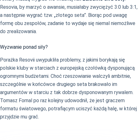
Resovia, by marzyć o awansie, musiałaby zwyciężyć 3:0 lub 3:1,
a następnie wygrać tzw. „złotego seta”. Biorąc pod uwagę
formę obu zespołów, zadanie to wydaje się niemal niemożliwe
do zrealizowania.
Wyzwanie ponad siły?
Porażka Resovii uwypukliła problemy, z jakimi borykają się
polskie kluby w starciach z europejską czołówką dysponującą
ogromnymi budżetami. Choć rzeszowianie walczyli ambitnie,
szczególnie w końcówce drugiego seta brakowało im
argumentów w starciu z tak dobrze dysponowanym rywalem.
Tomasz Fornal po raz kolejny udowodnił, że jest graczem
formatu światowego, potrafiącym uciszyć każdą halę, w której
przyjdzie mu grać.