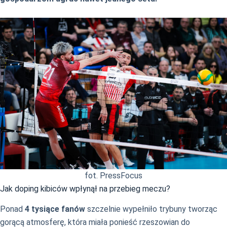
fot. PressFocus
Jak doping kibiców wpłynął na przebieg meczu?
Ponad
4 tysiące fanów
szczelnie wypełniło trybuny tworząc
gorącą atmosferę, która miała ponieść rzeszowian do