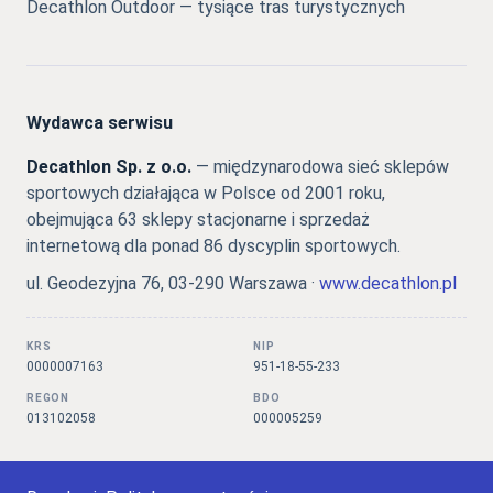
Decathlon Outdoor — tysiące tras turystycznych
Wydawca serwisu
Decathlon Sp. z o.o.
— międzynarodowa sieć sklepów
sportowych działająca w Polsce od 2001 roku,
obejmująca 63 sklepy stacjonarne i sprzedaż
internetową dla ponad 86 dyscyplin sportowych.
ul. Geodezyjna 76, 03-290 Warszawa ·
www.decathlon.pl
KRS
NIP
0000007163
951-18-55-233
REGON
BDO
013102058
000005259