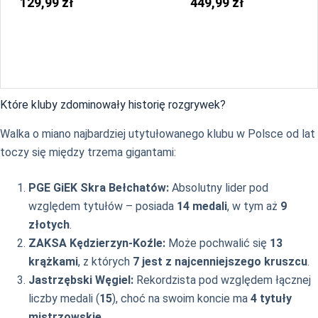
129,99 zł
449,99 zł
Które kluby zdominowały historię rozgrywek?
Walka o miano najbardziej utytułowanego klubu w Polsce od lat
toczy się między trzema gigantami:
PGE GiEK Skra Bełchatów:
Absolutny lider pod
względem tytułów – posiada
14 medali
, w tym aż
9
złotych
.
ZAKSA Kędzierzyn-Koźle:
Może pochwalić się
13
krążkami
, z których
7 jest z najcenniejszego kruszcu
.
Jastrzębski Węgiel:
Rekordzista pod względem łącznej
liczby medali (
15
), choć na swoim koncie ma
4 tytuły
mistrzowskie
.