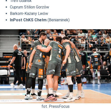
Trefl Gdańsk
Cuprum Stilion Gorzów
Barkom-Każany Lwów
InPost ChKS Chełm
(Beniaminek)
fot. PressFocus