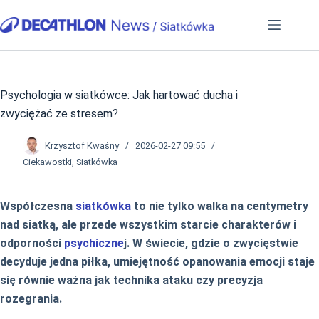
Przejdź
do
treści
Psychologia w siatkówce: Jak hartować ducha i
zwyciężać ze stresem?
Krzysztof Kwaśny
2026-02-27 09:55
Ciekawostki
,
Siatkówka
Współczesna
siatkówka
to nie tylko walka na centymetry
nad siatką, ale przede wszystkim starcie charakterów i
odporności
psychiczne
j. W świecie, gdzie o zwycięstwie
decyduje jedna piłka, umiejętność opanowania emocji staje
się równie ważna jak technika ataku czy precyzja
rozegrania.