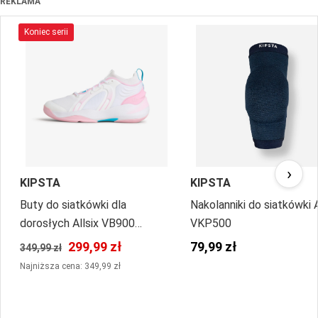
REKLAMA
Koniec serii
›
KIPSTA
KIPSTA
Buty do siatkówki dla
Nakolanniki do siatkówki A
dorosłych Allsix VB900
VKP500
Stability Alessia Orro
299,99 zł
79,99 zł
349,99 zł
Najniższa cena: 349,99 zł