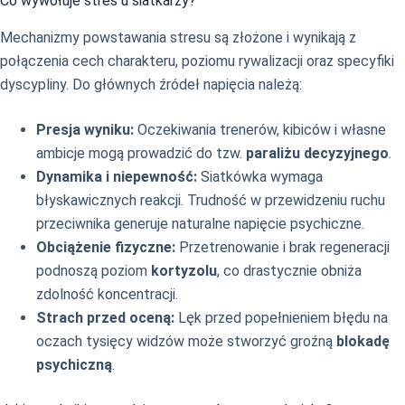
Co wywołuje stres u siatkarzy?
Mechanizmy powstawania stresu są złożone i wynikają z
połączenia cech charakteru, poziomu rywalizacji oraz specyfiki
dyscypliny. Do głównych źródeł napięcia należą:
Presja wyniku:
Oczekiwania trenerów, kibiców i własne
ambicje mogą prowadzić do tzw.
paraliżu decyzyjnego
.
Dynamika i niepewność:
Siatkówka wymaga
błyskawicznych reakcji. Trudność w przewidzeniu ruchu
przeciwnika generuje naturalne napięcie psychiczne.
Obciążenie fizyczne:
Przetrenowanie i brak regeneracji
podnoszą poziom
kortyzolu
, co drastycznie obniża
zdolność koncentracji.
Strach przed oceną:
Lęk przed popełnieniem błędu na
oczach tysięcy widzów może stworzyć groźną
blokadę
psychiczną
.