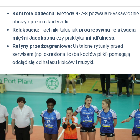
Kontrola oddechu:
Metoda
4-7-8
pozwala błyskawicznie
obniżyć poziom kortyzolu.
Relaksacja:
Techniki takie jak
progresywna relaksacja
mięśni Jacobsona
czy praktyka
mindfulness
.
Rutyny przedzagraniowe:
Ustalone rytuały przed
serwisem (np. określona liczba kozłów piłki) pomagają
odciąć się od hałasu kibiców i muzyki.