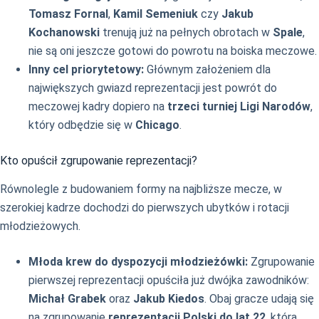
Tomasz Fornal
,
Kamil Semeniuk
czy
Jakub
Kochanowski
trenują już na pełnych obrotach w
Spale
,
nie są oni jeszcze gotowi do powrotu na boiska meczowe.
Inny cel priorytetowy:
Głównym założeniem dla
największych gwiazd reprezentacji jest powrót do
meczowej kadry dopiero na
trzeci turniej Ligi Narodów
,
który odbędzie się w
Chicago
.
Kto opuścił zgrupowanie reprezentacji?
Równolegle z budowaniem formy na najbliższe mecze, w
szerokiej kadrze dochodzi do pierwszych ubytków i rotacji
młodzieżowych.
Młoda krew do dyspozycji młodzieżówki:
Zgrupowanie
pierwszej reprezentacji opuściła już dwójka zawodników:
Michał Grabek
oraz
Jakub Kiedos
. Obaj gracze udają się
na zgrupowanie
reprezentacji Polski do lat 22
, którą