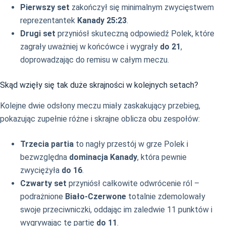
Pierwszy set
zakończył się minimalnym zwycięstwem
reprezentantek
Kanady 25:23
.
Drugi set
przyniósł skuteczną odpowiedź Polek, które
zagrały uważniej w końcówce i wygrały
do 21
,
doprowadzając do remisu w całym meczu.
Skąd wzięły się tak duże skrajności w kolejnych setach?
Kolejne dwie odsłony meczu miały zaskakujący przebieg,
pokazując zupełnie różne i skrajne oblicza obu zespołów:
Trzecia partia
to nagły przestój w grze Polek i
bezwzględna
dominacja Kanady
, która pewnie
zwyciężyła
do 16
.
Czwarty set
przyniósł całkowite odwrócenie ról –
podrażnione
Biało-Czerwone
totalnie zdemolowały
swoje przeciwniczki, oddając im zaledwie 11 punktów i
wygrywając tę partię
do 11
.