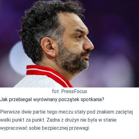
fot. PressFocus
Jak przebiegał wyrównany początek spotkania?
Pierwsze dwie partie tego meczu stały pod znakiem zaciętej
walki punkt za punkt. Żadna z drużyn nie była w stanie
wypracować sobie bezpiecznej przewagi: