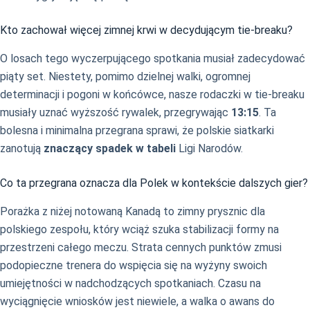
Kto zachował więcej zimnej krwi w decydującym tie-breaku?
O losach tego wyczerpującego spotkania musiał zadecydować
piąty set. Niestety, pomimo dzielnej walki, ogromnej
determinacji i pogoni w końcówce, nasze rodaczki w tie-breaku
musiały uznać wyższość rywalek, przegrywając
13:15
. Ta
bolesna i minimalna przegrana sprawi, że polskie siatkarki
zanotują
znaczący spadek w tabeli
Ligi Narodów.
Co ta przegrana oznacza dla Polek w kontekście dalszych gier?
Porażka z niżej notowaną Kanadą to zimny prysznic dla
polskiego zespołu, który wciąż szuka stabilizacji formy na
przestrzeni całego meczu. Strata cennych punktów zmusi
podopieczne trenera do wspięcia się na wyżyny swoich
umiejętności w nadchodzących spotkaniach. Czasu na
wyciągnięcie wniosków jest niewiele, a walka o awans do