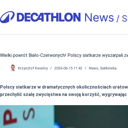
Przejdź
do
treści
Wielki powrót Biało-Czerwonych! Polscy siatkarze wyszarpali zw
Krzysztof Kwaśny
2026-06-15 11:42
News
,
Siatkówka
Polscy siatkarze w dramatycznych okolicznościach uratowal
przechylić szalę zwycięstwa na swoją korzyść, wygrywając o