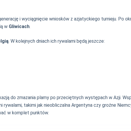
nerację i wyciągnięcie wniosków z azjatyckiego turnieju. Po okr
cią w
Gliwicach
.
lgią
. W kolejnych dniach ich rywalami będą jeszcze:
okazją do zmazania plamy po przeciętnych występach w Azji. Wsp
ywalami, takimi jak nieobliczalna Argentyna czy groźne Niemcy. 
ować w komplet punktów.