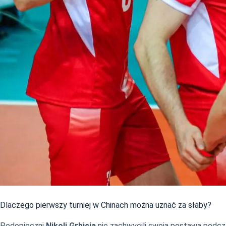
Dlaczego pierwszy turniej w Chinach można uznać za słaby?
Podopieczni
Nikoli Grbicia
nie zachwycili swoją postawą podcza