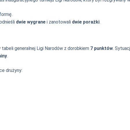
formę.
odnieśli
dwie wygrane
i zanotowali
dwie porażki
.
 tabeli generalnej Ligi Narodów z dorobkiem
7 punktów
. Sytuac
iny
.
ce drużyny: