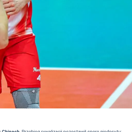
w
Chinach
. Przebieg rywalizacji pozostawił sporo niedosytu: