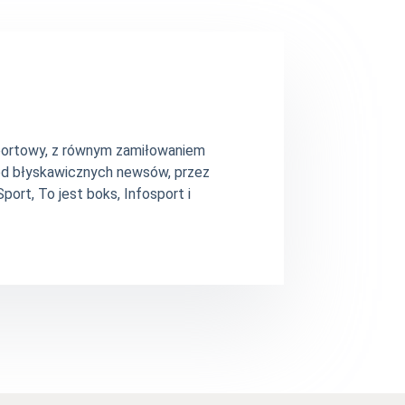
 sportowy, z równym zamiłowaniem
– od błyskawicznych newsów, przez
ort, To jest boks, Infosport i