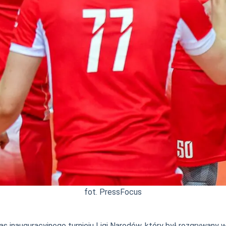
fot. PressFocus
s inauguracyjnego turnieju Ligi Narodów, który był rozgrywany 