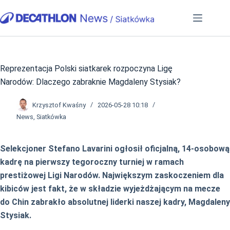
Przejdź
do
treści
Reprezentacja Polski siatkarek rozpoczyna Ligę
Narodów: Dlaczego zabraknie Magdaleny Stysiak?
Krzysztof Kwaśny
2026-05-28 10:18
News
,
Siatkówka
Selekcjoner Stefano Lavarini ogłosił oficjalną, 14-osobową
kadrę na pierwszy tegoroczny turniej w ramach
prestiżowej Ligi Narodów. Największym zaskoczeniem dla
kibiców jest fakt, że w składzie wyjeżdżającym na mecze
do Chin zabrakło absolutnej liderki naszej kadry, Magdaleny
Stysiak.