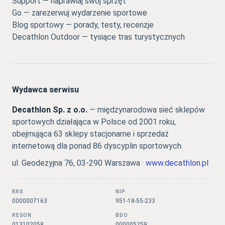
Support — naprawiaj swój sprzęt
Go — zarezerwuj wydarzenie sportowe
Blog sportowy — porady, testy, recenzje
Decathlon Outdoor — tysiące tras turystycznych
Wydawca serwisu
Decathlon Sp. z o.o.
— międzynarodowa sieć sklepów
sportowych działająca w Polsce od 2001 roku,
obejmująca 63 sklepy stacjonarne i sprzedaż
internetową dla ponad 86 dyscyplin sportowych.
ul. Geodezyjna 76, 03-290 Warszawa ·
www.decathlon.pl
KRS
NIP
0000007163
951-18-55-233
REGON
BDO
013102058
000005259