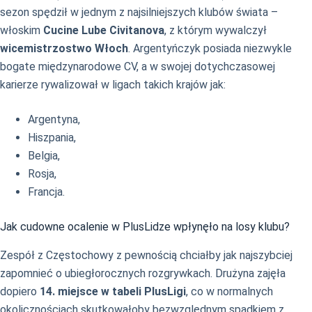
sezon spędził w jednym z najsilniejszych klubów świata –
włoskim
Cucine Lube Civitanova
, z którym wywalczył
wicemistrzostwo Włoch
. Argentyńczyk posiada niezwykle
bogate międzynarodowe CV, a w swojej dotychczasowej
karierze rywalizował w ligach takich krajów jak:
Argentyna,
Hiszpania,
Belgia,
Rosja,
Francja.
Jak cudowne ocalenie w PlusLidze wpłynęło na losy klubu?
Zespół z Częstochowy z pewnością chciałby jak najszybciej
zapomnieć o ubiegłorocznych rozgrywkach. Drużyna zajęła
dopiero
14. miejsce w tabeli PlusLigi
, co w normalnych
okolicznościach skutkowałoby bezwzględnym spadkiem z