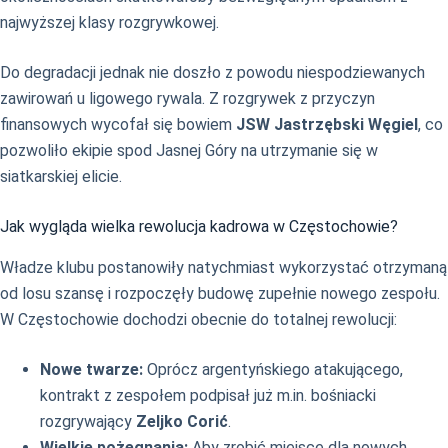
najwyższej klasy rozgrywkowej.
Do degradacji jednak nie doszło z powodu niespodziewanych
zawirowań u ligowego rywala. Z rozgrywek z przyczyn
finansowych wycofał się bowiem
JSW Jastrzębski Węgiel
, co
pozwoliło ekipie spod Jasnej Góry na utrzymanie się w
siatkarskiej elicie.
Jak wygląda wielka rewolucja kadrowa w Częstochowie?
Władze klubu postanowiły natychmiast wykorzystać otrzymaną
od losu szansę i rozpoczęły budowę zupełnie nowego zespołu.
W Częstochowie dochodzi obecnie do totalnej rewolucji:
Nowe twarze:
Oprócz argentyńskiego atakującego,
kontrakt z zespołem podpisał już m.in. bośniacki
rozgrywający
Zeljko Corić
.
Wielkie pożegnania:
Aby zrobić miejsce dla nowych