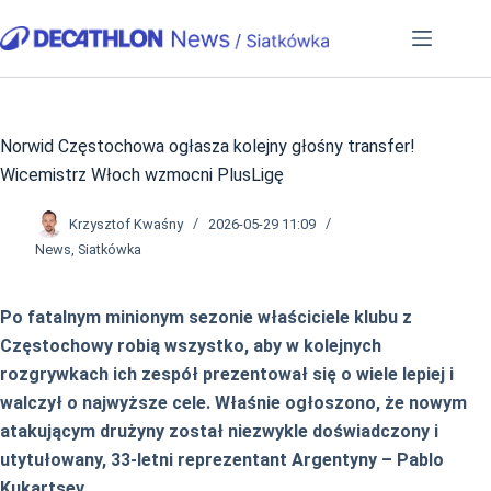
Przejdź
do
treści
Norwid Częstochowa ogłasza kolejny głośny transfer!
Wicemistrz Włoch wzmocni PlusLigę
Krzysztof Kwaśny
2026-05-29 11:09
News
,
Siatkówka
Po fatalnym minionym sezonie właściciele klubu z
Częstochowy robią wszystko, aby w kolejnych
rozgrywkach ich zespół prezentował się o wiele lepiej i
walczył o najwyższe cele. Właśnie ogłoszono, że nowym
atakującym drużyny został niezwykle doświadczony i
utytułowany, 33-letni reprezentant Argentyny – Pablo
Kukartsev.