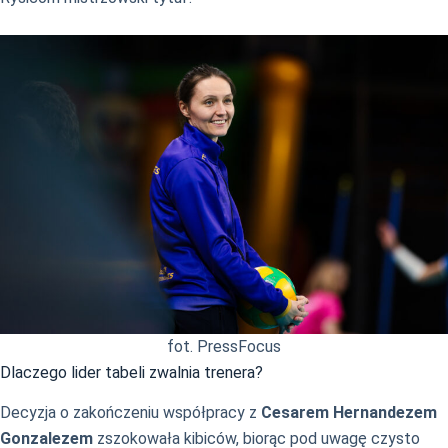
fot. PressFocus
Dlaczego lider tabeli zwalnia trenera?
Decyzja o zakończeniu współpracy z
Cesarem Hernandezem
Gonzalezem
zszokowała kibiców, biorąc pod uwagę czysto