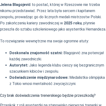
Jelena Blagojević
to postać, której w Rzeszowie nie trzeba
nikomu przedstawiać. Przez lata była sercem i kapitanem
zespołu, prowadząc go do licznych medali mistrzostw Polski.
Po zakończeniu kariery zawodniczej w
2025 roku
, płynnie
przeszła do sztabu szkoleniowego jako asystentka Hernandeza.
To rozwiązanie wewnętrzne ma swoje ogromne atuty:
Doskonała znajomość szatni:
Blagojević zna potencjał
każdej zawodniczki.
Autorytet:
Jako legenda klubu cieszy się bezgranicznym
szacunkiem kibiców i zespołu.
Doświadczenie międzynarodowe:
Medalistka olimpijska
z Tokio wnosi mentalność zwyciężczyni.
Czy brak doświadczenia trenerskiego będzie przeszkodą?
Przeskok z roli asystentki na stanowisko pierwszej trenerki w