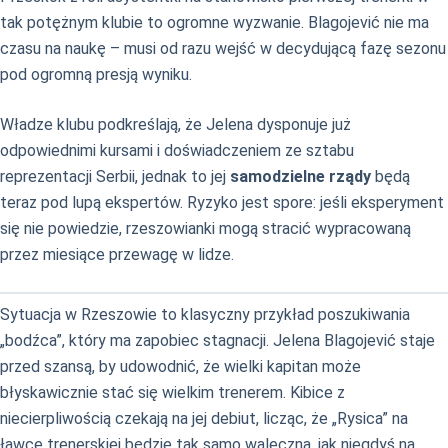
tak potężnym klubie to ogromne wyzwanie. Blagojević nie ma
czasu na naukę – musi od razu wejść w decydującą fazę sezonu
pod ogromną presją wyniku.
Władze klubu podkreślają, że Jelena dysponuje już
odpowiednimi kursami i doświadczeniem ze sztabu
reprezentacji Serbii, jednak to jej
samodzielne rządy
będą
teraz pod lupą ekspertów. Ryzyko jest spore: jeśli eksperyment
się nie powiedzie, rzeszowianki mogą stracić wypracowaną
przez miesiące przewagę w lidze.
Sytuacja w Rzeszowie to klasyczny przykład poszukiwania
„bodźca”, który ma zapobiec stagnacji. Jelena Blagojević staje
przed szansą, by udowodnić, że wielki kapitan może
błyskawicznie stać się wielkim trenerem. Kibice z
niecierpliwością czekają na jej debiut, licząc, że „Rysica” na
ławce trenerskiej będzie tak samo waleczna, jak niegdyś na