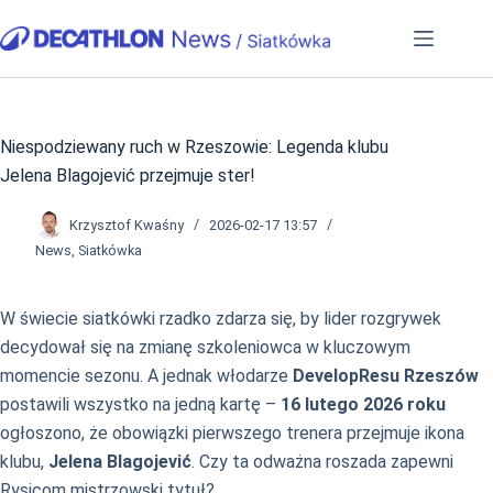
Przejdź
do
treści
Niespodziewany ruch w Rzeszowie: Legenda klubu
Jelena Blagojević przejmuje ster!
Krzysztof Kwaśny
2026-02-17 13:57
News
,
Siatkówka
W świecie siatkówki rzadko zdarza się, by lider rozgrywek
decydował się na zmianę szkoleniowca w kluczowym
momencie sezonu. A jednak włodarze
DevelopResu Rzeszów
postawili wszystko na jedną kartę –
16 lutego 2026 roku
ogłoszono, że obowiązki pierwszego trenera przejmuje ikona
klubu,
Jelena Blagojević
. Czy ta odważna roszada zapewni
Rysicom mistrzowski tytuł?