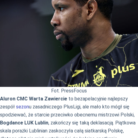
Fot. PressFocus
Aluron CMC Warta Zawiercie
to bezapelacyjnie najlepszy
zespół
sezon
u zasadniczego PlusLigi, ale mało kto mógł się
spodziewać, że starcie przeciwko obecnemu mistrzowi Polski,
Bogdance LUK Lublin
, zakończy się taką deklasacją. Piątkowa
skala porażki Lublinian zaskoczyła całą siatkarską Polskę,