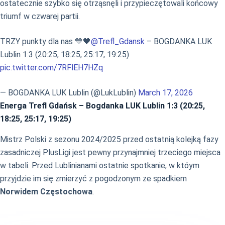
ostatecznie szybko się otrząsnęli i przypieczętowali końcowy
triumf w czwarej partii.
TRZY punkty dla nas 💛🖤
@Trefl_Gdansk
– BOGDANKA LUK
Lublin 1:3 (20:25, 18:25, 25:17, 19:25)
pic.twitter.com/7RFlEH7HZq
— BOGDANKA LUK Lublin (@LukLublin)
March 17, 2026
Energa Trefl Gdańsk – Bogdanka LUK Lublin 1:3 (20:25,
18:25, 25:17, 19:25)
Mistrz Polski z sezonu 2024/2025 przed ostatnią kolejką fazy
zasadniczej PlusLigi jest pewny przynajmniej trzeciego miejsca
w tabeli. Przed Lublinianami ostatnie spotkanie, w któym
przyjdzie im się zmierzyć z pogodzonym ze spadkiem
Norwidem Częstochowa
.