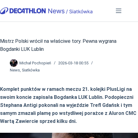
Przejdź
do
treści
Mistrz Polski wrócił na właściwe tory. Pewna wygrana
Bogdanki LUK Lublin
Michał Pochopień
2026-03-18 00:55
News
,
Siatkówka
Komplet punktów w ramach meczu 21. kolejki PlusLigi na
swoim koncie zapisała Bogdanka LUK Lublin. Podopieczni
Stephana Antigi pokonali na wyjeździe Trefl Gdańsk i tym
samym zmazali plamę po wstydliwej porażce z Aluron CMC
Wartą Zawiercie sprzed kilku dni.