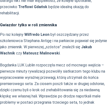
dlatego nikt nie miał wątpliwości, że kolejne spotkanie,
przeciwko
Treflowi Gdańsk
będzie idealną okazją do
rehabilitacji.
Gwiazdor tylko w roli zmiennika
Po raz kolejny
Wilfredo Leon
był oszczędzany przez
szkoleniowca Stephana Antigę i na parkiecie pojawiał się jedynie
jako zmiennik. W pierwszej „szóstce” znaleźli się
Jakub
Wachnik
czy
Mateusz Malinowski
.
Bogdanka LUK Lublin rozpoczęła mecz od mocnego wejścia –
pierwsze minuty rywalizacji pozwoliły siatkarzom tego klubu na
wypracowanie wyraźnej przewagi, którą utrzymali do końca
premierowego seta. Za ciosem poszli także w drugiej odsłonie,
dzięki czemu byli o krok od zrehabilitowania się za niedawną
klęskę we własnej hali. Wprawdzie po drodze napotkali małe
problemy w postaci przegrania trzeciego seta, to jednak