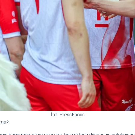
fot. PressFocus
zie?
cie bogactwa, jakim przy ustalaniu składu dysponuje selekcjon