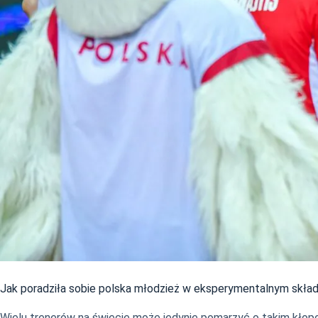
Jak poradziła sobie polska młodzież w eksperymentalnym skład
Wielu trenerów na świecie może jedynie pomarzyć o takim kłopo