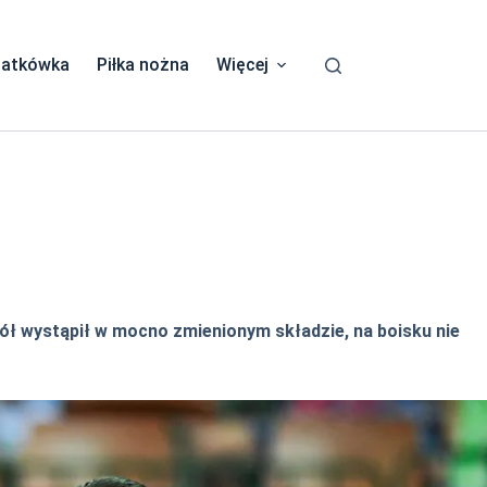
iatkówka
Piłka nożna
Więcej
pół wystąpił w mocno zmienionym składzie, na boisku nie