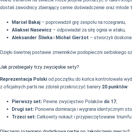
dostali zawodnicy zbierający cenne doświadczenie oraz młode t
Marcel Bakaj
– poprowadził grę zespołu na rozegraniu,
Aliaksei Nasewicz
– odpowiadał za siłę ognia w ataku,
Aleksander Śliwka
i
Michał Gierżot
– stworzyli doskonal
Dzięki świetnej postawie zmienników podopieczni serbskiego sz
Jak przebiegały trzy zwycięskie sety?
Reprezentacja Polski
od początku do końca kontrolowała wydarz
z oficjalnych partii nie zdołali przekroczyć bariery
20 punktów
:
Pierwszy set:
Pewne zwycięstwo Polaków
do 17
,
Drugi set:
Ponowna dominacja i wygrana identycznym st
Trzeci set:
Całkowity nokaut i przypieczętowanie triumf
Dlaczego rozegrano dodatkową partię po zakończeniu meczu?