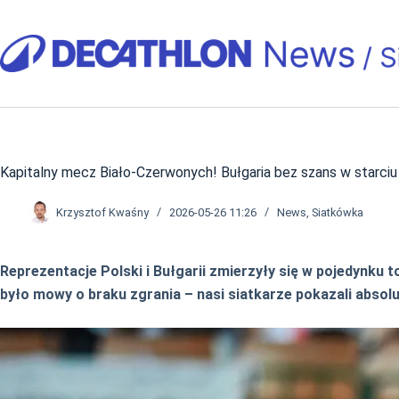
Przejdź
do
treści
Kapitalny mecz Biało-Czerwonych! Bułgaria bez szans w starciu
Krzysztof Kwaśny
2026-05-26 11:26
News
,
Siatkówka
Reprezentacje Polski i Bułgarii zmierzyły się w pojedynku 
było mowy o braku zgrania – nasi siatkarze pokazali absol