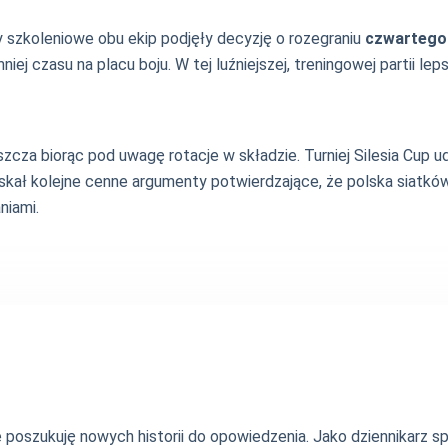
 szkoleniowe obu ekip podjęły decyzję o rozegraniu
czwartego
mniej czasu na placu boju. W tej luźniejszej, treningowej partii l
za biorąc pod uwagę rotacje w składzie. Turniej Silesia Cup udo
yskał kolejne cenne argumenty potwierdzające, że polska siatk
niami.
nie poszukuję nowych historii do opowiedzenia. Jako dziennikarz