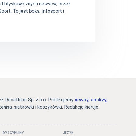
– od błyskawicznych newsów, przez
ort, To jest boks, Infosport i
 Decathlon Sp. z o.o. Publikujemy
newsy, analizy,
tenisa, siatkówki i koszykówki. Redakcją kieruje
DYSCYPLINY
JĘZYK