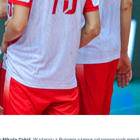
er
Nikola Grbić
. W starciu z Bułgarią szansę od pierwszych minut