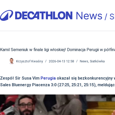
Przejdź
do
treści
Kamil Semeniuk w finale ligi włoskiej! Dominacja Perugii w półfin
Krzysztof Kwaśny
2026-04-13 12:58
News
,
Siatkówka
Zespół Sir Susa Vim
Perugia
okazał się bezkonkurencyjny w
Sales Bluenergy Piacenza 3:0 (27:25, 25:21, 25:15), meldują