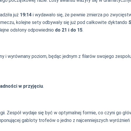
jego początkowej fazie. Losy awansu ważyły się w dramatycznym 
adziła już
19:14
i wydawało się, że pewnie zmierza po zwycięstw
ci meczu, kolejne sety odbywały się już pod całkowite dyktando
S
kolejne odsłony odpowiednio
do 21 i do 15
.
ny i wyrównany poziom, będąc jednym z filarów swojego zespołu
adności w przyjęciu
.
ugii. Zespół wydaje się być w optymalnej formie, co czyni go 
imponującej gabloty trofeów o jedno z najcenniejszych wyróżnie