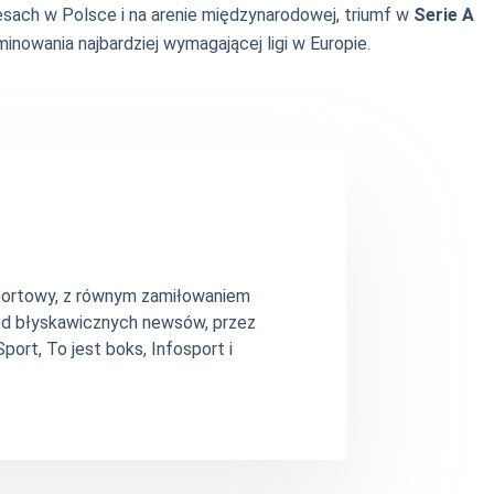
cesach w Polsce i na arenie międzynarodowej, triumf w
Serie A
owania najbardziej wymagającej ligi w Europie.
 sportowy, z równym zamiłowaniem
– od błyskawicznych newsów, przez
ort, To jest boks, Infosport i