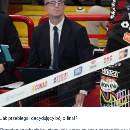
Jak przebiegał decydujący bój o finał?