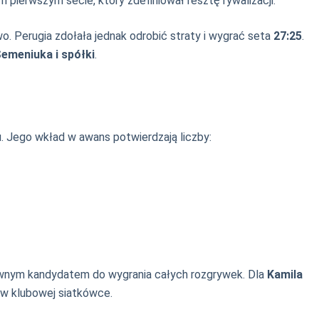
pierwszym secie, który zdefiniował resztę rywalizacji:
o. Perugia zdołała jednak odrobić straty i wygrać seta
27:25
.
emeniuka i spółki
.
. Jego wkład w awans potwierdzają liczby:
głównym kandydatem do wygrania całych rozgrywek. Dla
Kamila
ń w klubowej siatkówce.