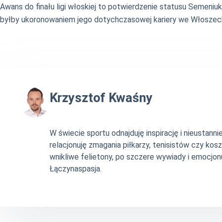
Awans do finału ligi włoskiej to potwierdzenie statusu Semeniu
byłby ukoronowaniem jego dotychczasowej kariery we Włoszech 
Krzysztof Kwaśny
W świecie sportu odnajduję inspirację i nieustan
relacjonuję zmagania piłkarzy, tenisistów czy ko
wnikliwe felietony, po szczere wywiady i emocjonu
Łączynaspasja.