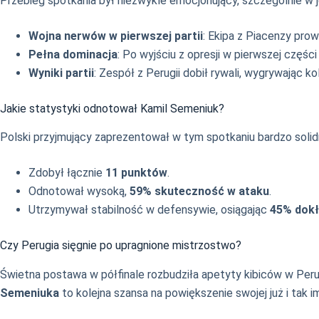
Przebieg spotkania był niezwykle emocjonujący, szczególnie w 
Wojna nerwów w pierwszej partii
: Ekipa z Piacenzy prow
Pełna dominacja
: Po wyjściu z opresji w pierwszej częś
Wyniki partii
: Zespół z Perugii dobił rywali, wygrywając 
Jakie statystyki odnotował Kamil Semeniuk?
Polski przyjmujący zaprezentował w tym spotkaniu bardzo solid
Zdobył łącznie
11 punktów
.
Odnotował wysoką,
59% skuteczność w ataku
.
Utrzymywał stabilność w defensywie, osiągając
45% dokł
Czy Perugia sięgnie po upragnione mistrzostwo?
Świetna postawa w półfinale rozbudziła apetyty kibiców w Per
Semeniuka
to kolejna szansa na powiększenie swojej już i tak 