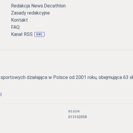
Redakcja News.Decathlon
Zasady redakcyjne
Kontakt
FAQ
Kanał RSS
XML
portowych działająca w Polsce od 2001 roku, obejmująca 63 skl
l
REGON
3
013102058