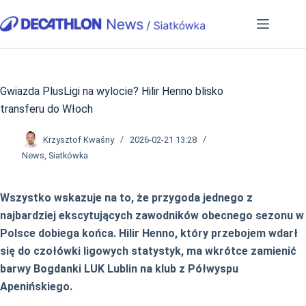
Przejdź
do
treści
Gwiazda PlusLigi na wylocie? Hilir Henno blisko
transferu do Włoch
Krzysztof Kwaśny
2026-02-21 13:28
News
,
Siatkówka
Wszystko wskazuje na to, że przygoda jednego z
najbardziej ekscytujących zawodników obecnego sezonu w
Polsce dobiega końca. Hilir Henno, który przebojem wdarł
się do czołówki ligowych statystyk, ma wkrótce zamienić
barwy Bogdanki LUK Lublin na klub z Półwyspu
Apenińskiego.