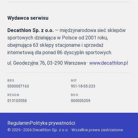
Wydawca serwisu
Decathlon Sp. z o.o.
— międzynarodowa sieć sklepów
sportowych działająca w Polsce od 2001 roku,
obejmująca 63 sklepy stacjonarne i sprzedaż
internetową dla ponad 86 dyscyplin sportowych.
ul. Geodezyjna 76, 03-290 Warszawa ·
www.decathlon.pl
KRS
NIP
0000007163
951-18-55-233
REGON
BDO
013102058
000005259
Regulamin
Polityka prywatności
© 2025–2026 Decathlon Sp. z o.o. · Wszelkie prawa zastrzeżone