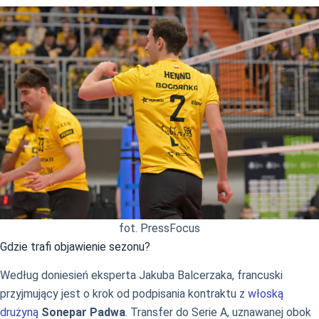
fot. PressFocus
Gdzie trafi objawienie sezonu?
Według doniesień eksperta Jakuba Balcerzaka, francuski
przyjmujący jest o krok od podpisania kontraktu z
włoską
drużyną
Sonepar Padwa
. Transfer do Serie A, uznawanej obok