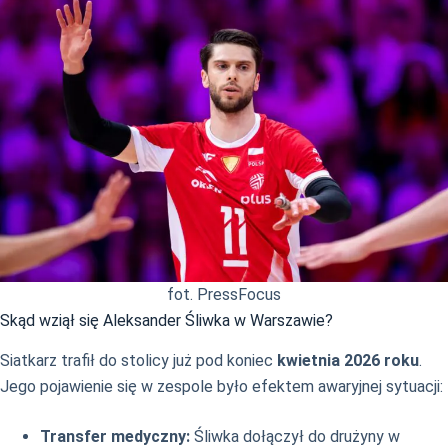
fot. PressFocus
Skąd wziął się Aleksander Śliwka w Warszawie?
Siatkarz trafił do stolicy już pod koniec
kwietnia 2026 roku
.
Jego pojawienie się w zespole było efektem awaryjnej sytuacji:
Transfer medyczny:
Śliwka dołączył do drużyny w