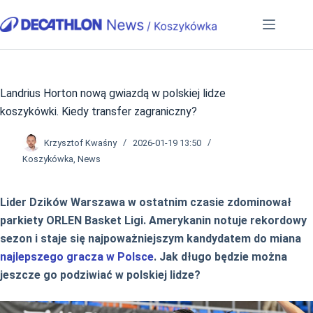
Przejdź
do
treści
Landrius Horton nową gwiazdą w polskiej lidze
koszykówki. Kiedy transfer zagraniczny?
Krzysztof Kwaśny
2026-01-19 13:50
Koszykówka
,
News
Lider Dzików Warszawa w ostatnim czasie zdominował
parkiety ORLEN Basket Ligi. Amerykanin notuje rekordowy
sezon i staje się najpoważniejszym kandydatem do miana
najlepszego gracza w Polsce
. Jak długo będzie można
jeszcze go podziwiać w polskiej lidze?