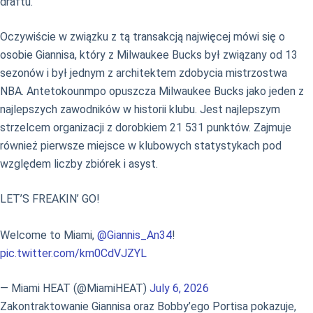
draftu.
Oczywiście w związku z tą transakcją najwięcej mówi się o
osobie Giannisa, który z Milwaukee Bucks był związany od 13
sezonów i był jednym z architektem zdobycia mistrzostwa
NBA. Antetokounmpo opuszcza Milwaukee Bucks jako jeden z
najlepszych zawodników w historii klubu. Jest najlepszym
strzelcem organizacji z dorobkiem 21 531 punktów. Zajmuje
również pierwsze miejsce w klubowych statystykach pod
względem liczby zbiórek i asyst.
LET’S FREAKIN’ GO!
Welcome to Miami,
@Giannis_An34
!
pic.twitter.com/km0CdVJZYL
— Miami HEAT (@MiamiHEAT)
July 6, 2026
Zakontraktowanie Giannisa oraz Bobby’ego Portisa pokazuje,