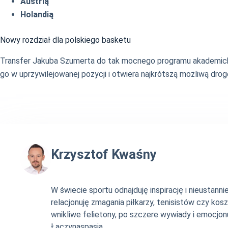
Austrią
Holandią
Nowy rozdział dla polskiego basketu
Transfer Jakuba Szumerta do tak mocnego programu akademickie
go w uprzywilejowanej pozycji i otwiera najkrótszą możliwą dro
Krzysztof Kwaśny
W świecie sportu odnajduję inspirację i nieustan
relacjonuję zmagania piłkarzy, tenisistów czy ko
wnikliwe felietony, po szczere wywiady i emocjonu
Łączynaspasja.