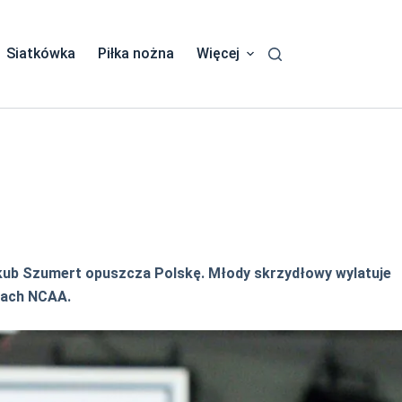
Siatkówka
Piłka nożna
Więcej
akub Szumert opuszcza Polskę. Młody skrzydłowy wylatuje
kach NCAA.