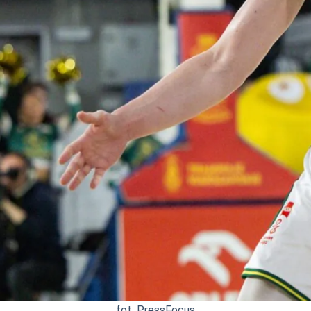
fot. PressFocus