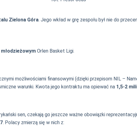
talu Zielona Góra
. Jego wkład w grę zespołu był nie do przecen
m młodzieżowym
Orlen Basket Ligi.
cznymi możliwościami finansowymi (dzięki przepisom NIL – Name
osmiczne warunki. Kwota jego kontraktu ma opiewać na
1,5-2 mi
erykański sen, czekają go jeszcze ważne obowiązki reprezentac
27
. Polacy zmierzą się w nich z: