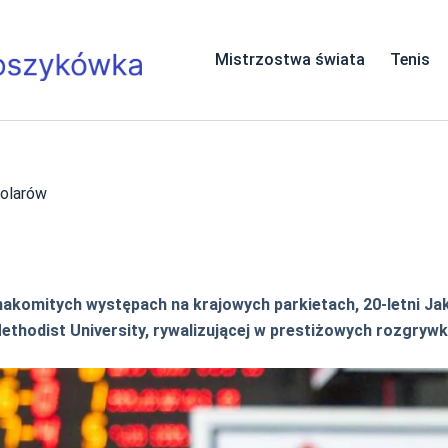
Mistrzostwa świata
Tenis
dolarów
nakomitych występach na krajowych parkietach, 20-letni J
ethodist University, rywalizującej w prestiżowych rozgryw