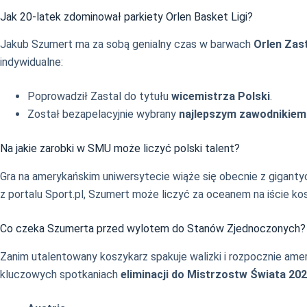
Jak 20-latek zdominował parkiety Orlen Basket Ligi?
Jakub Szumert ma za sobą genialny czas w barwach
Orlen Zas
indywidualne:
Poprowadził Zastal do tytułu
wicemistrza Polski
.
Został bezapelacyjnie wybrany
najlepszym zawodnikie
Na jakie zarobki w SMU może liczyć polski talent?
Gra na amerykańskim uniwersytecie wiąże się obecnie z giganty
z portalu Sport.pl, Szumert może liczyć za oceanem na iście k
Co czeka Szumerta przed wylotem do Stanów Zjednoczonych?
Zanim utalentowany koszykarz spakuje walizki i rozpocznie am
kluczowych spotkaniach
eliminacji do Mistrzostw Świata 20