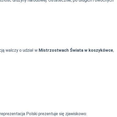
złość drużyny narodowej. Ostatecznie, po długich i owocnych
ją walczy o udział w
Mistrzostwach Świata w koszykówce
,
eprezentacja Polski prezentuje się zjawiskowo: