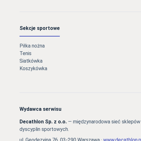
Sekcje sportowe
Piłka nożna
Tenis
Siatkówka
Koszykówka
Wydawca serwisu
Decathlon Sp. z o.o.
— międzynarodowa sieć sklepów s
dyscyplin sportowych.
ul. Geodezyjna 76, 03-290 Warszawa ·
www.decathlon.p