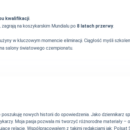
u kwalifikacji
.
, zagrają na koszykarskim Mundialu po
8 latach przerwy
.
rużyny w kluczowym momencie eliminacji. Ciągłość myśli szkolenio
na salony światowego czempionatu.
nie poszukuję nowych historii do opowiedzenia. Jako dziennikarz
szykarzy. Moja pasja pozwala mi tworzyć różnorodne materiały 
jące relacje. Współpracowałem z takimi redakcjami jak: Polsat Sp