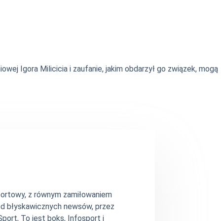
wej Igora Milicicia i zaufanie, jakim obdarzył go związek, mogą
 sportowy, z równym zamiłowaniem
– od błyskawicznych newsów, przez
ort, To jest boks, Infosport i