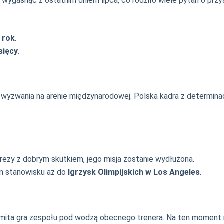
gasnąć z ostatnim dniem lipca, co rodziło wiele pytań o przys
 rok
.
sięcy
.
yzwania na arenie międzynarodowej. Polska kadra z determinac
rezy z dobrym skutkiem, jego misja zostanie wydłużona.
m stanowisku aż do
Igrzysk Olimpijskich w Los Angeles
.
omita gra zespołu pod wodzą obecnego trenera. Na ten moment r