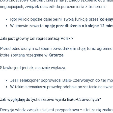
Dotychczasowy kontrakt charyzmatycznego szkoleniowca miał wy
negocjacjach, związek doszedł do porozumienia z trenerem:
Igor Milicić będzie dalej pełnił swoją funkcję przez
kolejny
W umowie zawarto
opcję przedłużenia o kolejne 12 mie
Jaki jest główny cel reprezentacji Polski?
Przed odnowionym sztabem i zawodnikami stoją teraz ogromne w
które zostaną rozegrane w
Katarze
.
Stawka jest jednak znacznie większa:
Jeśli selekcjoner poprowadzi Biało-Czerwonych do tej imp
W takim scenariuszu prawdopodobnie pozostanie na swoi
Jak wyglądają dotychczasowe wyniki Biało-Czerwonych?
Decyzja władz związku nie jest przypadkowa – stoi za nią znak