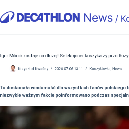
Przejdź
do
treści
Igor Milicić zostaje na dłużej! Selekcjoner koszykarzy przedłu
Krzysztof Kwaśny
2026-07-06 13:11
Koszykówka
,
News
To doskonała wiadomość dla wszystkich fanów polskiego bas
niezwykle ważnym fakcie poinformowano podczas specjalnej