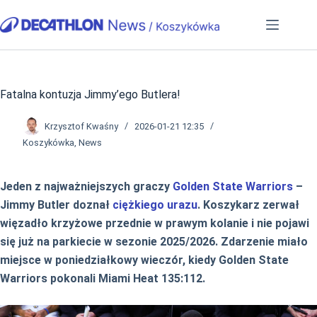
Przejdź
do
treści
Fatalna kontuzja Jimmy’ego Butlera!
Krzysztof Kwaśny
2026-01-21 12:35
Koszykówka
,
News
Jeden z najważniejszych graczy
Golden State Warriors
–
Jimmy Butler doznał
ciężkiego urazu
. Koszykarz zerwał
więzadło krzyżowe przednie w prawym kolanie i nie pojawi
się już na parkiecie w sezonie 2025/2026. Zdarzenie miało
miejsce w poniedziałkowy wieczór, kiedy Golden State
Warriors pokonali Miami Heat 135:112.