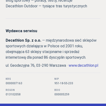
Blog sportowy — porady, testy, recenzje
Decathlon Outdoor — tysiące tras turystycznych
Wydawca serwisu
Decathlon Sp. z o.o.
— międzynarodowa sieć sklepów
sportowych działająca w Polsce od 2001 roku,
obejmująca 63 sklepy stacjonarne i sprzedaż
internetową dla ponad 86 dyscyplin sportowych.
ul. Geodezyjna 76, 03-290 Warszawa ·
www.decathlon.pl
KRS
NIP
0000007163
951-18-55-233
REGON
BDO
013102058
000005259