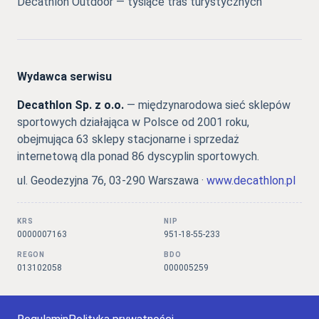
Decathlon Outdoor — tysiące tras turystycznych
Wydawca serwisu
Decathlon Sp. z o.o.
— międzynarodowa sieć sklepów
sportowych działająca w Polsce od 2001 roku,
obejmująca 63 sklepy stacjonarne i sprzedaż
internetową dla ponad 86 dyscyplin sportowych.
ul. Geodezyjna 76, 03-290 Warszawa ·
www.decathlon.pl
KRS
NIP
0000007163
951-18-55-233
REGON
BDO
013102058
000005259