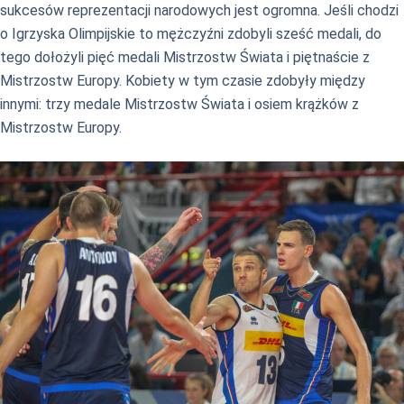
sukcesów reprezentacji narodowych jest ogromna. Jeśli chodzi
o Igrzyska Olimpijskie to mężczyźni zdobyli sześć medali, do
tego dołożyli pięć medali Mistrzostw Świata i piętnaście z
Mistrzostw Europy. Kobiety w tym czasie zdobyły między
innymi: trzy medale Mistrzostw Świata i osiem krążków z
Mistrzostw Europy.