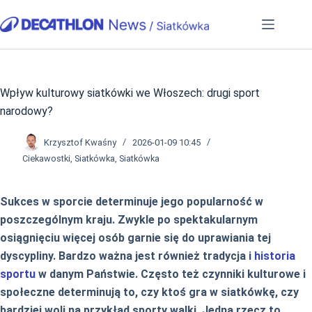
Przejdź
do
treści
Wpływ kulturowy siatkówki we Włoszech: drugi sport
narodowy?
Krzysztof Kwaśny
2026-01-09 10:45
Ciekawostki
,
Siatkówka
,
Siatkówka
Sukces w sporcie determinuje jego popularność w
poszczególnym kraju. Zwykle po spektakularnym
osiągnięciu więcej osób garnie się do uprawiania tej
dyscypliny. Bardzo ważna jest również tradycja i
historia
sportu
w danym Państwie. Często też czynniki kulturowe i
społeczne determinują to, czy ktoś gra w siatkówkę, czy
bardziej woli na przykład sporty walki. Jedna rzecz to