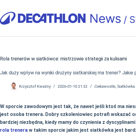
Przejdź
do
treści
Rola trenerów w siatkówce: mistrzowie strategii za kulisami
Jak duży wpływ na wyniki drużyny siatkarskiej ma trener? Jakie
Krzysztof Kwaśny
2026-01-10 21:32
Ciekawostki
,
Siatkówka
W sporcie zawodowym jest tak, że nawet jeśli ktoś ma nie
jest osoba trenera. Dobry szkoleniowiec potrafi wskazać o
bardziej niezbędna, kiedy mamy do czynienia z dyscyplinam
rola trenera
w takim sporcie jakim jest siatkówka jest bard