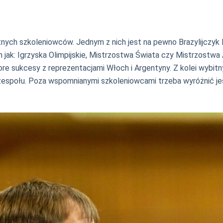
ch szkoleniowców. Jednym z nich jest na pewno Brazylijczyk B
h jak: Igrzyska Olimpijskie, Mistrzostwa Świata czy Mistrzostwa
re sukcesy z reprezentacjami Włoch i Argentyny. Z kolei wybitn
 zespołu. Poza wspomnianymi szkoleniowcami trzeba wyróżnić jes