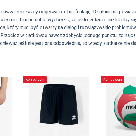
 nawzajem i każdy odgrywa istotną funkcję. Działania są powiąz
oza nim. Trudno sobie wyobrazić, że jeśli siatkarze nie lubiliby
wca, który musi być otwarty na dialog i rozwiązywanie problemó
 Przecież w siatkówce nawet zdobycie jednego punktu, to najczę
eważ jeśli nie jest ona odpowiednia, to wtedy siatkarze nie d
Koniec serii
Koniec serii