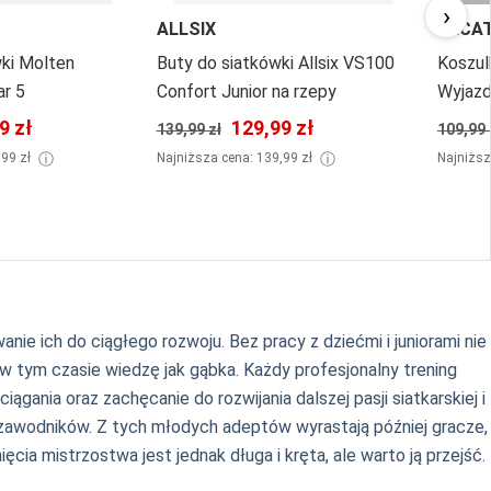
›
ALLSIX
DECA
wki Molten
Buty do siatkówki Allsix VS100
Koszul
r 5
Confort Junior na rzepy
Wyjazd
9 zł
129,99 zł
139,99 zł
109,99 
ⓘ
ⓘ
,99 zł
Najniższa cena: 139,99 zł
Najniższ
e ich do ciągłego rozwoju. Bez pracy z dziećmi i juniorami nie
w tym czasie wiedzę jak gąbka. Każdy profesjonalny trening
ągania oraz zachęcanie do rozwijania dalszej pasji siatkarskiej i
 zawodników. Z tych młodych adeptów wyrastają później gracze,
ia mistrzostwa jest jednak długa i kręta, ale warto ją przejść.