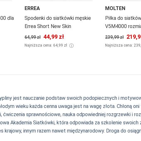
ERREA
MOLTEN
00 dla
Spodenki do siatkówki męskie
Piłka do siatkó
Errea Short New Skin
V5M4000 rozmia
44,99 zł
219,9
64,99 zł
239,99 zł
ⓘ
Najniższa cena: 64,99 zł
Najniższa cena: 239
pliny jest nauczanie podstaw swoich podopiecznych i motywowani
młodym wieku każda cenna uwaga jest na wagę złota. Chłoną oni 
i, ćwiczenia sprawnościowe, nauka odpowiedniej rozgrzewki i rozci
eżowa Akademia Siatkówki, która odpowiada za szkolenie swoich
s krajowy, innym razem nawet międzynarodowy. Droga do osiągnięc