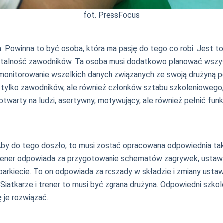
fot. PressFocus
 Powinna to być osoba, która ma pasję do tego co robi. Jest to
mentalność zawodników. Ta osoba musi dodatkowo planować wszyst
a monitorowanie wszelkich danych związanych ze swoją drużyną 
e tylko zawodników, ale również członków sztabu szkoleniowego,
twarty na ludzi, asertywny, motywujący, ale również pełnić funk
Aby do tego doszło, to musi zostać opracowana odpowiednia tak
y. Trener odpowiada za przygotowanie schematów zagrywek, usta
 parkiecie. To on odpowiada za roszady w składzie i zmiany usta
atkarze i trener to musi być zgrana drużyna. Odpowiedni szkolen
ię je rozwiązać.