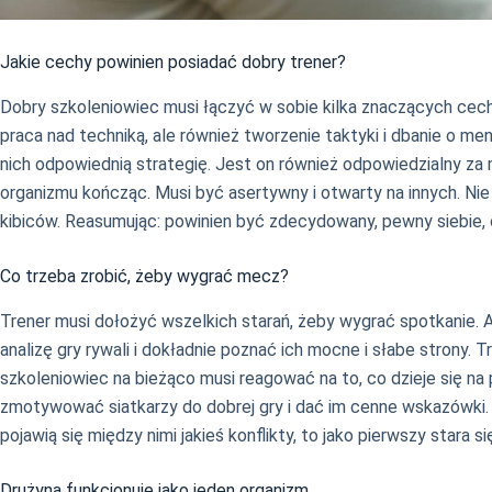
Jakie cechy powinien posiadać dobry trener?
Dobry szkoleniowiec musi łączyć w sobie kilka znaczących cech.
praca nad techniką, ale również tworzenie taktyki i dbanie o 
nich odpowiednią strategię. Jest on również odpowiedzialny z
organizmu kończąc. Musi być asertywny i otwarty na innych. Ni
kibiców. Reasumując: powinien być zdecydowany, pewny siebie, o
Co trzeba zrobić, żeby wygrać mecz?
Trener musi dołożyć wszelkich starań, żeby wygrać spotkanie. 
analizę gry rywali i dokładnie poznać ich mocne i słabe stron
szkoleniowiec na bieżąco musi reagować na to, co dzieje się na
zmotywować siatkarzy do dobrej gry i dać im cenne wskazówki. Si
pojawią się między nimi jakieś konflikty, to jako pierwszy stara s
Drużyna funkcjonuje jako jeden organizm