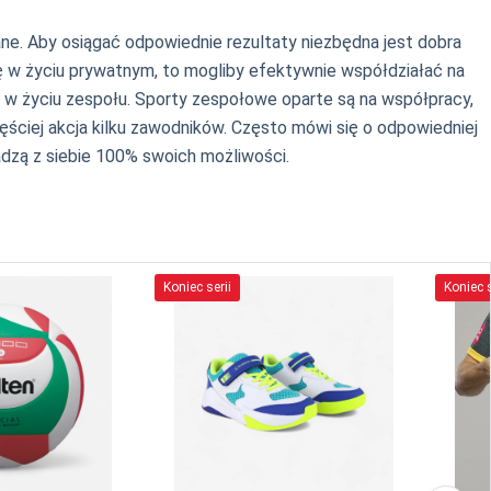
ane. Aby osiągać odpowiednie rezultaty niezbędna jest dobra
 się w życiu prywatnym, to mogliby efektywnie współdziałać na
w w życiu zespołu. Sporty zespołowe oparte są na współpracy,
ściej akcja kilku zawodników. Często mówi się o odpowiedniej
adzą z siebie 100% swoich możliwości.
Koniec serii
Koniec s