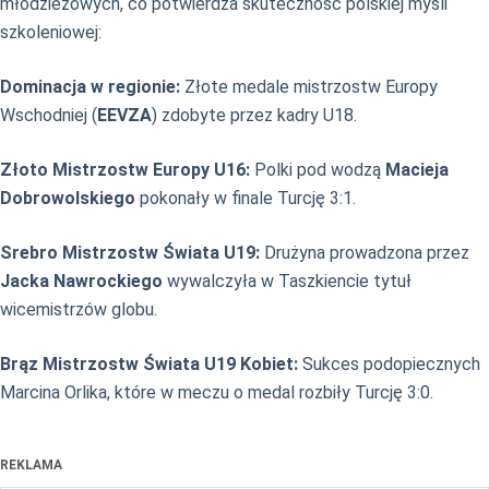
młodzieżowych, co potwierdza skuteczność polskiej myśli
szkoleniowej:
Dominacja w regionie:
Złote medale mistrzostw Europy
Wschodniej (
EEVZA
) zdobyte przez kadry U18.
Złoto Mistrzostw Europy U16:
Polki pod wodzą
Macieja
Dobrowolskiego
pokonały w finale Turcję 3:1.
Srebro Mistrzostw Świata U19:
Drużyna prowadzona przez
Jacka Nawrockiego
wywalczyła w Taszkiencie tytuł
wicemistrzów globu.
Brąz Mistrzostw Świata U19 Kobiet:
Sukces podopiecznych
Marcina Orlika, które w meczu o medal rozbiły Turcję 3:0.
REKLAMA