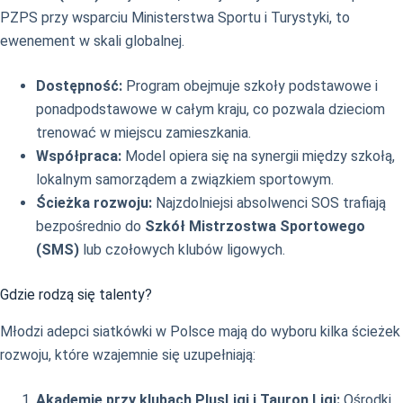
PZPS przy wsparciu Ministerstwa Sportu i Turystyki, to
ewenement w skali globalnej.
Dostępność:
Program obejmuje szkoły podstawowe i
ponadpodstawowe w całym kraju, co pozwala dzieciom
trenować w miejscu zamieszkania.
Współpraca:
Model opiera się na synergii między szkołą,
lokalnym samorządem a związkiem sportowym.
Ścieżka rozwoju:
Najzdolniejsi absolwenci SOS trafiają
bezpośrednio do
Szkół Mistrzostwa Sportowego
(SMS)
lub czołowych klubów ligowych.
Gdzie rodzą się talenty?
Młodzi adepci siatkówki w Polsce mają do wyboru kilka ścieżek
rozwoju, które wzajemnie się uzupełniają:
Akademie przy klubach PlusLigi i Tauron Ligi:
Ośrodki