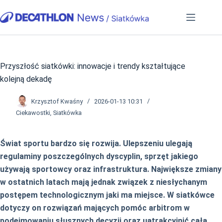
Przejdź
do
treści
Przyszłość siatkówki: innowacje i trendy kształtujące
kolejną dekadę
Krzysztof Kwaśny
2026-01-13 10:31
Ciekawostki
,
Siatkówka
Świat sportu bardzo się rozwija. Ulepszeniu ulegają
regulaminy poszczególnych dyscyplin, sprzęt jakiego
używają sportowcy oraz infrastruktura. Największe zmiany
w ostatnich latach mają jednak związek z niesłychanym
postępem technologicznym jaki ma miejsce. W siatkówce
dotyczy on rozwiązań mających pomóc arbitrom w
podejmowaniu słusznych decyzji oraz uatrakcyjnić całą