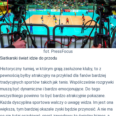
fot. PressFocus
Siatkarski świat idzie do przodu
Historyczny turniej, w którym grają zasłużone kluby, to z
pewnością byłby atrakcyjny na przykład dla fanów bardziej
tradycyjnych sportów takich jak tenis. Współcześnie rozgrywki
muszą być dynamiczne i bardzo emocjonujące. Do tego
wszystkiego powinno to być bardzo atrakcyjnie pokazane.
Każda dyscyplina sportowa walczy o uwagę widza. Im jest ona
większa, tym bardziej okazałe zyski będzie przynosić. A nie ma
co się tutaj oszukiwać, sport zawodowy to świetny biznes, a