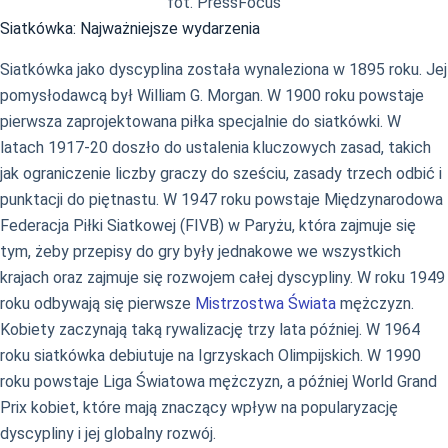
fot. PressFocus
Siatkówka: Najważniejsze wydarzenia
Siatkówka jako dyscyplina została wynaleziona w 1895 roku. Jej
pomysłodawcą był William G. Morgan. W 1900 roku powstaje
pierwsza zaprojektowana piłka specjalnie do siatkówki. W
latach 1917-20 doszło do ustalenia kluczowych zasad, takich
jak ograniczenie liczby graczy do sześciu, zasady trzech odbić i
punktacji do piętnastu. W 1947 roku powstaje Międzynarodowa
Federacja Piłki Siatkowej (FIVB) w Paryżu, która zajmuje się
tym, żeby przepisy do gry były jednakowe we wszystkich
krajach oraz zajmuje się rozwojem całej dyscypliny. W roku 1949
roku odbywają się pierwsze
Mistrzostwa Świata
mężczyzn.
Kobiety zaczynają taką rywalizację trzy lata później. W 1964
roku siatkówka debiutuje na Igrzyskach Olimpijskich. W 1990
roku powstaje Liga Światowa mężczyzn, a później World Grand
Prix kobiet, które mają znaczący wpływ na popularyzację
dyscypliny i jej globalny rozwój.