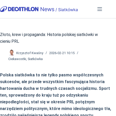
Przejdź
do
treści
Złoto, krew i propaganda: Historia polskiej siatkówki w
cieniu PRL
Krzysztof Kwaśny
2026-02-21 10:15
Ciekawostki
,
Siatkówka
Polska siatkówka to nie tylko pasmo współczesnych
sukcesów, ale przede wszystkim fascynująca historia
hartowania ducha w trudnych czasach socjalizmu. Sport
ten, sprowadzony do kraju tuż po odzyskaniu
niepodległości, stał się w okresie PRL potężnym
narzędziem politycznym, które mimo ideologicznego tła,
zrodziło najjaśniejsze legendy polskiego sportu.