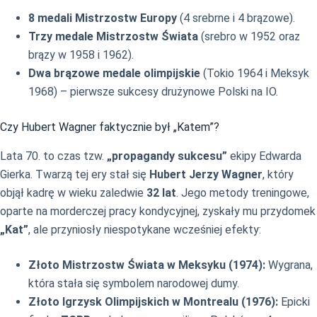
8 medali Mistrzostw Europy
(4 srebrne i 4 brązowe).
Trzy medale Mistrzostw Świata
(srebro w 1952 oraz
brązy w 1958 i 1962).
Dwa brązowe medale olimpijskie
(Tokio 1964 i Meksyk
1968) – pierwsze sukcesy drużynowe Polski na IO.
Czy Hubert Wagner faktycznie był „Katem”?
Lata 70. to czas tzw.
„propagandy sukcesu”
ekipy Edwarda
Gierka. Twarzą tej ery stał się
Hubert Jerzy Wagner
, który
objął kadrę w wieku zaledwie
32 lat
. Jego metody treningowe,
oparte na morderczej pracy kondycyjnej, zyskały mu przydomek
„Kat”
, ale przyniosły niespotykane wcześniej efekty:
Złoto Mistrzostw Świata w Meksyku (1974):
Wygrana,
która stała się symbolem narodowej dumy.
Złoto Igrzysk Olimpijskich w Montrealu (1976):
Epicki