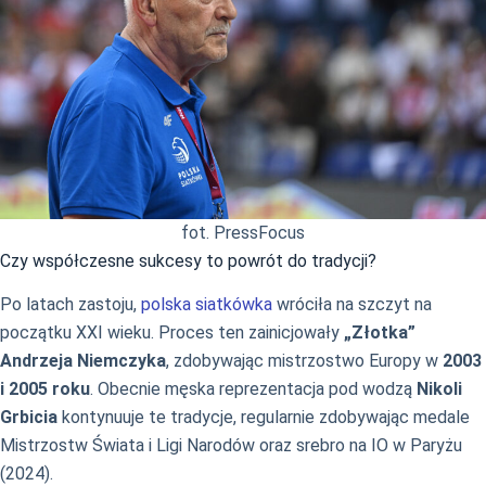
fot. PressFocus
Czy współczesne sukcesy to powrót do tradycji?
Po latach zastoju,
polska siatkówka
wróciła na szczyt na
początku XXI wieku. Proces ten zainicjowały
„Złotka”
Andrzeja Niemczyka
, zdobywając mistrzostwo Europy w
2003
i 2005 roku
. Obecnie męska reprezentacja pod wodzą
Nikoli
Grbicia
kontynuuje te tradycje, regularnie zdobywając medale
Mistrzostw Świata i Ligi Narodów oraz srebro na IO w Paryżu
(2024).