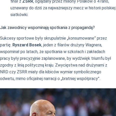
finał z
ZSRR
, oglądany przez miliony Polaków o 4 rano,
uznawany do dziś za najważniejszy mecz w historii polskiej
siatkówki.
Jak zawodnicy wspominają spotkania z propagandą?
Sukcesy sportowe były skrupulatnie „konsumowane” przez
partię.
Ryszard Bosek
, jeden z filarów drużyny Wagnera,
wspominał po latach, że spotkania w szkołach i zakładach
pracy były precyzyjnie zaplanowane, by wydźwięk triumfu był
zgodny z linią polityczną kraju. Zwycięstwa nad drużynami z
NRD czy ZSRR miały dla kibiców wymiar symbolicznego
odwetu, mimo oficjalnej narracji o „bratniej współpracy”.