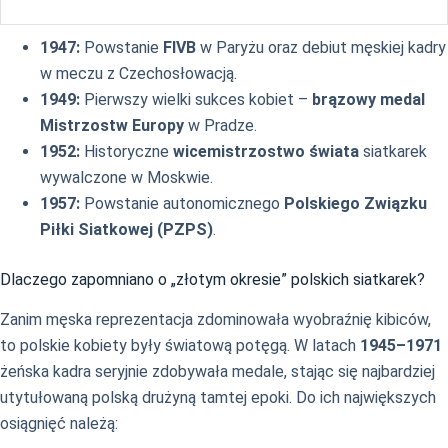
1947:
Powstanie
FIVB
w Paryżu oraz debiut męskiej kadry
w meczu z Czechosłowacją.
1949:
Pierwszy wielki sukces kobiet –
brązowy medal
Mistrzostw Europy
w Pradze.
1952:
Historyczne
wicemistrzostwo świata
siatkarek
wywalczone w Moskwie.
1957:
Powstanie autonomicznego
Polskiego Związku
Piłki Siatkowej (PZPS)
.
Dlaczego zapomniano o „złotym okresie” polskich siatkarek?
Zanim męska reprezentacja zdominowała wyobraźnię kibiców,
to polskie kobiety były światową potęgą. W latach
1945–1971
żeńska kadra seryjnie zdobywała medale, stając się najbardziej
utytułowaną polską drużyną tamtej epoki. Do ich największych
osiągnięć należą: