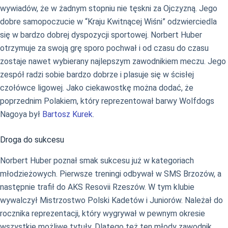
wywiadów, że w żadnym stopniu nie tęskni za Ojczyzną. Jego
dobre samopoczucie w “Kraju Kwitnącej Wiśni” odzwierciedla
się w bardzo dobrej dyspozycji sportowej. Norbert Huber
otrzymuje za swoją grę sporo pochwał i od czasu do czasu
zostaje nawet wybierany najlepszym zawodnikiem meczu. Jego
zespół radzi sobie bardzo dobrze i plasuje się w ścisłej
czołówce ligowej. Jako ciekawostkę można dodać, że
poprzednim Polakiem, który reprezentował barwy Wolfdogs
Nagoya był
Bartosz Kurek
.
Droga do sukcesu
Norbert Huber poznał smak sukcesu już w kategoriach
młodzieżowych. Pierwsze treningi odbywał w SMS Brzozów, a
następnie trafił do AKS Resovii Rzeszów. W tym klubie
wywalczył Mistrzostwo Polski Kadetów i Juniorów. Należał do
rocznika reprezentacji, który wygrywał w pewnym okresie
wszystkie możliwe tytuły. Dlatego też ten młody zawodnik