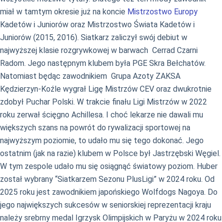
miał w tamtym okresie już na koncie
Mistrzostwo Europy
Kadetów i Juniorów oraz Mistrzostwo Świata Kadetów i
Juniorów (2015, 2016). Siatkarz zaliczył swój debiut w
najwyższej klasie rozgrywkowej w barwach Cerrad Czarni
Radom. Jego następnym klubem była PGE Skra Bełchatów.
Natomiast będąc zawodnikiem Grupa Azoty ZAKSA
Kędzierzyn-Koźle wygrał Ligę Mistrzów CEV oraz dwukrotnie
zdobył Puchar Polski. W trakcie finału Ligi Mistrzów w 2022
roku zerwał ścięgno Achillesa. I choć lekarze nie dawali mu
większych szans na powrót do rywalizacji sportowej na
najwyższym poziomie, to udało mu się tego dokonać. Jego
ostatnim (jak na razie) klubem w Polsce był Jastrzębski Węgiel.
W tym zespole udało mu się osiągnąć światowy poziom. Huber
został wybrany “Siatkarzem Sezonu PlusLigi” w 2024 roku. Od
2025 roku jest zawodnikiem japońskiego Wolfdogs Nagoya. Do
jego największych sukcesów w seniorskiej reprezentacji kraju
należy srebrny medal Igrzysk Olimpijskich w Paryżu w 2024 roku