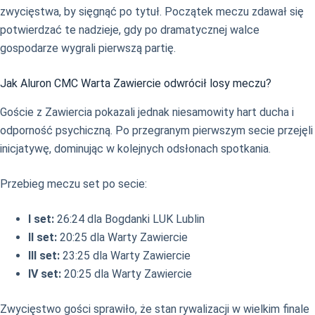
zwycięstwa, by sięgnąć po tytuł. Początek meczu zdawał się
potwierdzać te nadzieje, gdy po dramatycznej walce
gospodarze wygrali pierwszą partię.
Jak Aluron CMC Warta Zawiercie odwrócił losy meczu?
Goście z Zawiercia pokazali jednak niesamowity hart ducha i
odporność psychiczną. Po przegranym pierwszym secie przejęli
inicjatywę, dominując w kolejnych odsłonach spotkania.
Przebieg meczu set po secie:
I set:
26:24 dla Bogdanki LUK Lublin
II set:
20:25 dla Warty Zawiercie
III set:
23:25 dla Warty Zawiercie
IV set:
20:25 dla Warty Zawiercie
Zwycięstwo gości sprawiło, że stan rywalizacji w wielkim finale