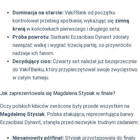
Dominacja na starcie:
VakifBank od początku
kontrolował przebieg spotkania, wykazując się
zimną
krwią
w końcówkach pierwszego i drugiego seta.
Próba powrotu:
Siatkarki Eczacibasi Dynavit zdołały
nawiązać walkę i wygrać trzecią partię, co przywróciło
nadzieje ich fanom.
Decydujący cios:
Czwarty set należał już bezsprzecznie
do VakifBanku, który przypieczętował swoje zwycięstwo
w całym turnieju.
Jak zaprezentowała się Magdalena Stysiak w finale?
Oczy polskich kibiców zwrócone były przede wszystkim na
Magdalenę Stysiak
. Polska atakująca, reprezentująca barwy
Eczacibasi Dynavit, stanęła przed niezwykle trudnym zadaniem:
Niesamowity półfinał:
Stysiak przystępowała do finału