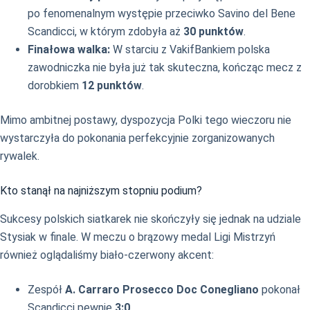
po fenomenalnym występie przeciwko Savino del Bene
Scandicci, w którym zdobyła aż
30 punktów
.
Finałowa walka:
W starciu z VakifBankiem polska
zawodniczka nie była już tak skuteczna, kończąc mecz z
dorobkiem
12 punktów
.
Mimo ambitnej postawy, dyspozycja Polki tego wieczoru nie
wystarczyła do pokonania perfekcyjnie zorganizowanych
rywalek.
Kto stanął na najniższym stopniu podium?
Sukcesy polskich siatkarek nie skończyły się jednak na udziale
Stysiak w finale. W meczu o brązowy medal Ligi Mistrzyń
również oglądaliśmy biało-czerwony akcent:
Zespół
A. Carraro Prosecco Doc Conegliano
pokonał
Scandicci pewnie
3:0
.