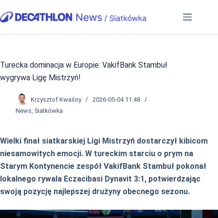
Przejdź
do
treści
Turecka dominacja w Europie: VakifBank Stambuł
wygrywa Ligę Mistrzyń!
Krzysztof Kwaśny
2026-05-04 11:48
News
,
Siatkówka
Wielki finał siatkarskiej Ligi Mistrzyń dostarczył kibicom
niesamowitych emocji. W tureckim starciu o prym na
Starym Kontynencie zespół VakifBank Stambuł pokonał
lokalnego rywala Eczacibasi Dynavit 3:1, potwierdzając
swoją pozycję najlepszej drużyny obecnego sezonu.