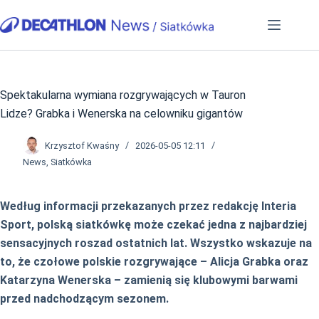
Przejdź
do
treści
Spektakularna wymiana rozgrywających w Tauron
Lidze? Grabka i Wenerska na celowniku gigantów
Krzysztof Kwaśny
2026-05-05 12:11
News
,
Siatkówka
Według informacji przekazanych przez redakcję Interia
Sport, polską siatkówkę może czekać jedna z najbardziej
sensacyjnych roszad ostatnich lat. Wszystko wskazuje na
to, że czołowe polskie rozgrywające – Alicja Grabka oraz
Katarzyna Wenerska – zamienią się klubowymi barwami
przed nadchodzącym sezonem.