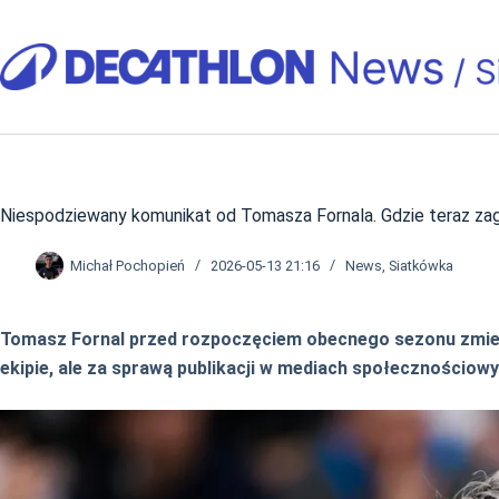
Przejdź
do
treści
Niespodziewany komunikat od Tomasza Fornala. Gdzie teraz za
Michał Pochopień
2026-05-13 21:16
News
,
Siatkówka
Tomasz Fornal przed rozpoczęciem obecnego sezonu zmienił
ekipie, ale za sprawą publikacji w mediach społecznościow