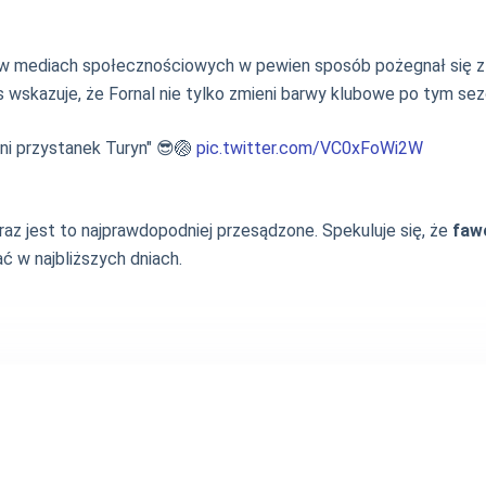
m w mediach społecznościowych w pewien sposób pożegnał się 
s wskazuje, że Fornal nie tylko zmieni barwy klubowe po tym sez
statni przystanek Turyn" 😎🏐
pic.twitter.com/VC0xFoWi2W
az jest to najprawdopodniej przesądzone. Spekuluje się, że
faw
ać w najbliższych dniach.