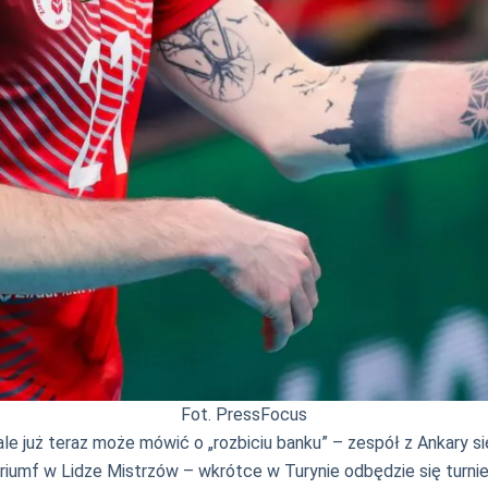
Fot. PressFocus
ale już teraz może mówić o „rozbiciu banku” – zespół z Ankary si
 triumf w Lidze Mistrzów – wkrótce w Turynie odbędzie się turni