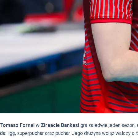
Tomasz Fornal
w
Ziraacie Bankasi
gra zaledwie jeden sezon, 
da: ligę, superpuchar oraz puchar. Jego drużyna wciąż walczy o