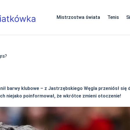
Mistrzostwa świata
Tenis
S
gra?
 barwy klubowe – z Jastrzębskiego Węgla przeniósł się do
ych niejako poinformował, że wkrótce zmieni otoczenie!