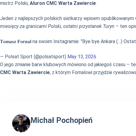
mistrz Polski,
Aluron CMC Warta Zawiercie
.
Jeden z najlepszych polskich siatkarzy wpisem opublikowany
miesięcy za granicami Polski, ostatni przystanek Turyn
– ten opi
𝐓𝐨𝐦𝐚𝐬𝐳 𝐅𝐨𝐫𝐧𝐚𝐥 na swoim Instagramie: "Bye bye Ankara (…) O
— Polsat Sport (@polsatsport)
May 13, 2026
O jego zmianie barw klubowych mówiono od jakiegoś czasu – ter
CMC Warta Zawiercie
, z którym Fornalowi przyjdzie rywalizow
Michał Pochopień