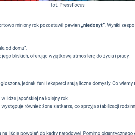
fot. PressFocus
portowo miniony rok pozostawił pewien
„niedosyt”
. Wyniki zespo
la od domu”.
 jego bliskich, oferując wyjątkową atmosferę do życia i pracy.
 ogłoszona, jednak fani i eksperci snują liczne domysły. Co wiem
w lidze japońskiej na kolejny rok.
i
występuje również żona siatkarza, co sprzyja stabilizacji rodzinn
a na liście powołań do kadry narodowej. Pomimo gigantycznego