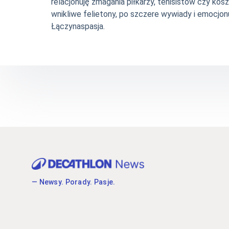
relacjonuję zmagania piłkarzy, tenisistów czy ko
wnikliwe felietony, po szczere wywiady i emocjonu
Łączynaspasja.
— Newsy. Porady. Pasje.