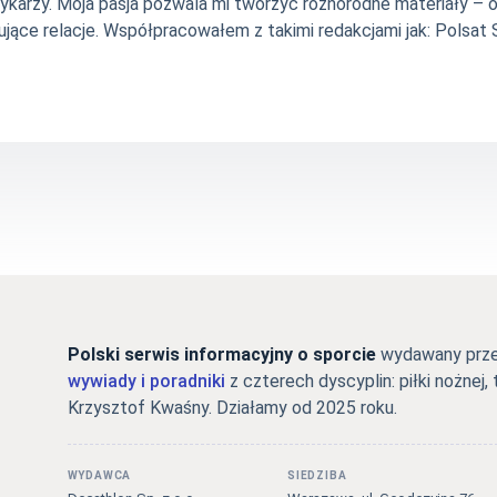
szykarzy. Moja pasja pozwala mi tworzyć różnorodne materiały 
jące relacje. Współpracowałem z takimi redakcjami jak: Polsat Sp
Polski serwis informacyjny o sporcie
wydawany przez
wywiady i poradniki
z czterech dyscyplin: piłki nożnej, 
Krzysztof Kwaśny. Działamy od 2025 roku.
WYDAWCA
SIEDZIBA