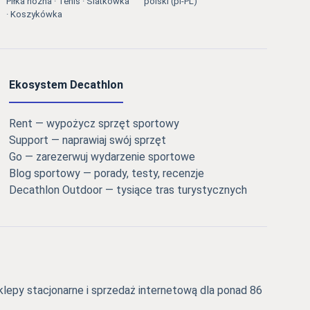
Piłka nożna · Tenis · Siatkówka
polski (pl-PL)
· Koszykówka
Ekosystem Decathlon
Rent — wypożycz sprzęt sportowy
Support — naprawiaj swój sprzęt
Go — zarezerwuj wydarzenie sportowe
Blog sportowy — porady, testy, recenzje
Decathlon Outdoor — tysiące tras turystycznych
epy stacjonarne i sprzedaż internetową dla ponad 86