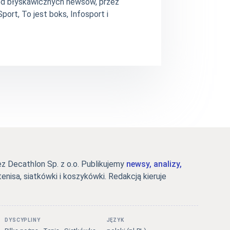
– od błyskawicznych newsów, przez
ort, To jest boks, Infosport i
 Decathlon Sp. z o.o. Publikujemy
newsy, analizy,
tenisa, siatkówki i koszykówki. Redakcją kieruje
DYSCYPLINY
JĘZYK