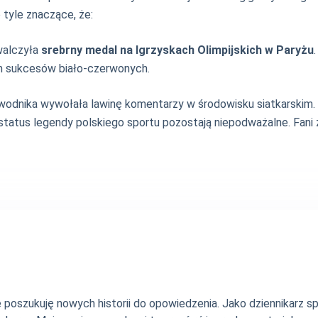
 tyle znaczące, że:
walczyła
srebrny medal na Igrzyskach Olimpijskich w Paryżu
.
tem sukcesów biało-czerwonych.
awodnika wywołała lawinę komentarzy w środowisku siatkarskim
tus legendy polskiego sportu pozostają niepodważalne. Fani z n
nie poszukuję nowych historii do opowiedzenia. Jako dziennikarz