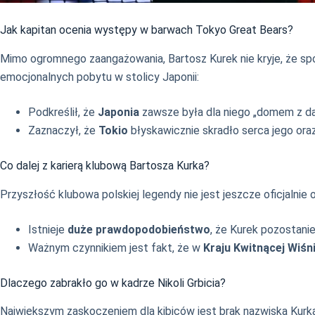
Jak kapitan ocenia występy w barwach Tokyo Great Bears?
Mimo ogromnego zaangażowania, Bartosz Kurek nie kryje, że s
emocjonalnych pobytu w stolicy Japonii:
Podkreślił, że
Japonia
zawsze była dla niego „domem z da
Zaznaczył, że
Tokio
błyskawicznie skradło serca jego oraz
Co dalej z karierą klubową Bartosza Kurka?
Przyszłość klubowa polskiej legendy nie jest jeszcze oficjalnie
Istnieje
duże prawdopodobieństwo
, że Kurek pozostanie 
Ważnym czynnikiem jest fakt, że w
Kraju Kwitnącej Wiśn
Dlaczego zabrakło go w kadrze Nikoli Grbicia?
Największym zaskoczeniem dla kibiców jest brak nazwiska Kurk