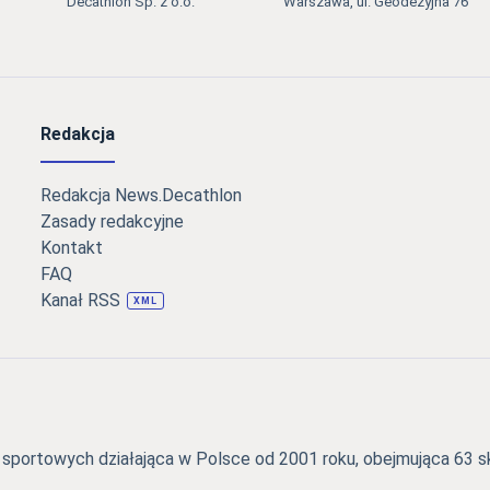
Decathlon Sp. z o.o.
Warszawa, ul. Geodezyjna 76
Redakcja
Redakcja News.Decathlon
Zasady redakcyjne
Kontakt
FAQ
Kanał RSS
XML
portowych działająca w Polsce od 2001 roku, obejmująca 63 skl