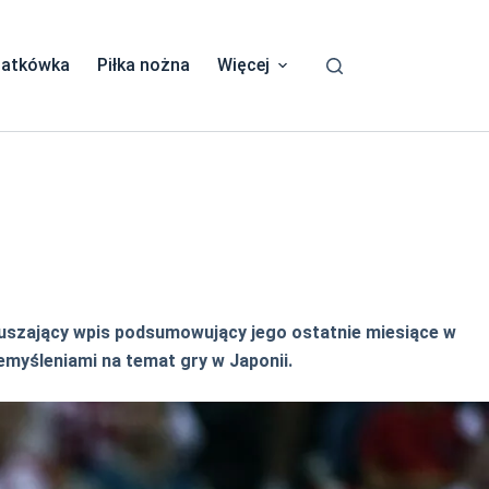
iatkówka
Piłka nożna
Więcej
oruszający wpis podsumowujący jego ostatnie miesiące w
zemyśleniami na temat gry w Japonii.