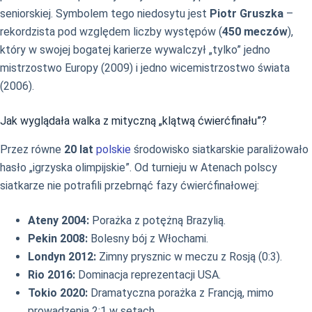
seniorskiej. Symbolem tego niedosytu jest
Piotr Gruszka
–
rekordzista pod względem liczby występów (
450 meczów
),
który w swojej bogatej karierze wywalczył „tylko” jedno
mistrzostwo Europy (2009) i jedno wicemistrzostwo świata
(2006).
Jak wyglądała walka z mityczną „klątwą ćwierćfinału”?
Przez równe
20 lat
polskie
środowisko siatkarskie paraliżowało
hasło „igrzyska olimpijskie”. Od turnieju w Atenach polscy
siatkarze nie potrafili przebrnąć fazy ćwierćfinałowej:
Ateny 2004:
Porażka z potężną Brazylią.
Pekin 2008:
Bolesny bój z Włochami.
Londyn 2012:
Zimny prysznic w meczu z Rosją (0:3).
Rio 2016:
Dominacja reprezentacji USA.
Tokio 2020:
Dramatyczna porażka z Francją, mimo
prowadzenia 2:1 w setach.