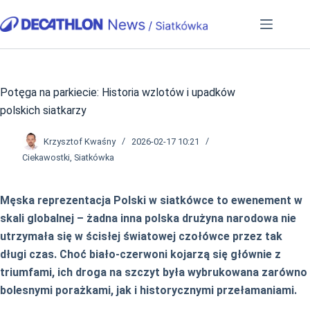
Przejdź
do
treści
Potęga na parkiecie: Historia wzlotów i upadków
polskich siatkarzy
Krzysztof Kwaśny
2026-02-17 10:21
Ciekawostki
,
Siatkówka
Męska reprezentacja Polski w siatkówce to ewenement w
skali globalnej – żadna inna polska drużyna narodowa nie
utrzymała się w ścisłej światowej czołówce przez tak
długi czas. Choć biało-czerwoni kojarzą się głównie z
triumfami, ich droga na szczyt była wybrukowana zarówno
bolesnymi porażkami, jak i historycznymi przełamaniami.