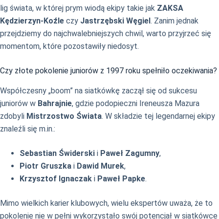
lig świata, w której prym wiodą ekipy takie jak
ZAKSA
Kędzierzyn-Koźle
czy
Jastrzębski Węgiel
. Zanim jednak
przejdziemy do najchwalebniejszych chwil, warto przyjrzeć się
momentom, które pozostawiły niedosyt.
Czy złote pokolenie juniorów z 1997 roku spełniło oczekiwania?
Współczesny „boom” na siatkówkę zaczął się od sukcesu
juniorów w
Bahrajnie
, gdzie podopieczni Ireneusza Mazura
zdobyli
Mistrzostwo Świata
. W składzie tej legendarnej ekipy
znaleźli się m.in.:
Sebastian Świderski
i
Paweł Zagumny
,
Piotr Gruszka
i
Dawid Murek
,
Krzysztof Ignaczak
i
Paweł Papke
.
Mimo wielkich karier klubowych, wielu ekspertów uważa, że to
pokolenie nie w pełni wykorzystało swój potencjał w siatkówce