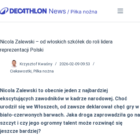
Przejdź
do
treści
Nicola Zalewski – od włoskich szkółek do roli lidera
reprezentacji Polski
Krzysztof Kwaśny
2026-02-09 09:53
Ciekawostki
,
Piłka nożna
Nicola Zalewski to obecnie jeden z najbardziej
ekscytujących zawodników w kadrze narodowej. Choć
urodził się we Włoszech, od zawsze deklarował chęć gry w
biało-czerwonych barwach. Jaka droga zaprowadziła go na
szczyt i czy jego ogromny talent może rozwinąć się
jeszcze bardziej?