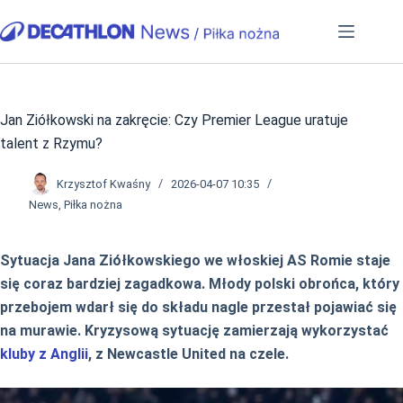
Przejdź
do
treści
Jan Ziółkowski na zakręcie: Czy Premier League uratuje
talent z Rzymu?
Krzysztof Kwaśny
2026-04-07 10:35
News
,
Piłka nożna
Sytuacja Jana Ziółkowskiego we włoskiej AS Romie staje
się coraz bardziej zagadkowa. Młody polski obrońca, który
przebojem wdarł się do składu nagle przestał pojawiać się
na murawie. Kryzysową sytuację zamierzają wykorzystać
kluby z Anglii
, z Newcastle United na czele.