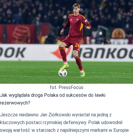
fot. PressFocus
Jak wyglądała droga Polaka od sukcesów do ławki
rezerwowych?
Jeszcze niedawno Jan Ziółkowski wyrastał na jedną z
kluczowych postaci rzymskiej defensywy. Polak udowodnił
swoją wartość w starciach z najsilniejszymi markami w Europie.