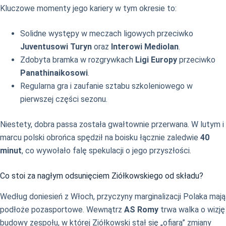
Kluczowe momenty jego kariery w tym okresie to:
Solidne występy w meczach ligowych przeciwko
Juventusowi Turyn
oraz
Interowi Mediolan
.
Zdobyta bramka w rozgrywkach
Ligi Europy
przeciwko
Panathinaikosowi
.
Regularna gra i zaufanie sztabu szkoleniowego w
pierwszej części sezonu.
Niestety, dobra passa została gwałtownie przerwana. W lutym i
marcu polski obrońca spędził na boisku łącznie zaledwie
40
minut
, co wywołało falę spekulacji o jego przyszłości.
Co stoi za nagłym odsunięciem Ziółkowskiego od składu?
Według doniesień z Włoch, przyczyny marginalizacji Polaka mają
podłoże pozasportowe. Wewnątrz
AS Romy
trwa walka o wizję
budowy zespołu, w której Ziółkowski stał się „ofiarą” zmiany