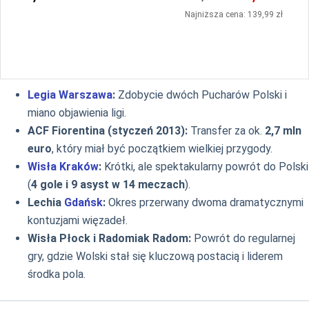
Najniższa cena: 139,99 zł
Legia Warszawa
:
Zdobycie dwóch Pucharów Polski i
miano objawienia ligi.
ACF Fiorentina (styczeń 2013):
Transfer za ok.
2,7 mln
euro
, który miał być początkiem wielkiej przygody.
Wisła Kraków
:
Krótki, ale spektakularny powrót do Polski
(
4 gole i 9 asyst w 14 meczach
).
Lechia
Gdańsk
:
Okres przerwany dwoma dramatycznymi
kontuzjami więzadeł.
Wisła Płock i Radomiak Radom:
Powrót do regularnej
gry, gdzie Wolski stał się kluczową postacią i liderem
środka pola.