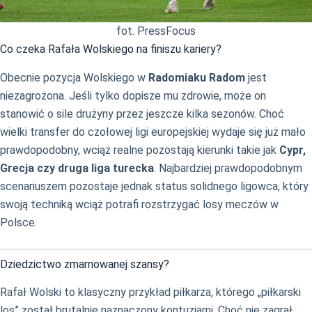
fot. PressFocus
Co czeka Rafała Wolskiego na finiszu kariery?
Obecnie pozycja Wolskiego w
Radomiaku Radom
jest
niezagrożona. Jeśli tylko dopisze mu zdrowie, może on
stanowić o sile drużyny przez jeszcze kilka sezonów. Choć
wielki transfer do czołowej ligi europejskiej wydaje się już mało
prawdopodobny, wciąż realne pozostają kierunki takie jak
Cypr,
Grecja czy druga liga turecka
. Najbardziej prawdopodobnym
scenariuszem pozostaje jednak status solidnego ligowca, który
swoją techniką wciąż potrafi rozstrzygać losy meczów w
Polsce.
Dziedzictwo zmarnowanej szansy?
Rafał Wolski to klasyczny przykład piłkarza, którego „piłkarski
los” został brutalnie naznaczony kontuzjami. Choć nie zagrał