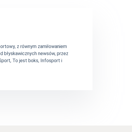
 sportowy, z równym zamiłowaniem
– od błyskawicznych newsów, przez
ort, To jest boks, Infosport i