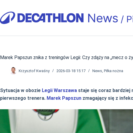
Przejdź
do
treści
Marek Papszun znika z treningów Legii: Czy zdąży na „mecz o 
Krzysztof Kwaśny
2026-03-18 15:17
News
,
Piłka nożna
Sytuacja w obozie
Legii Warszawa
staje się coraz bardziej
pierwszego trenera.
Marek Papszun
zmagający się z infek