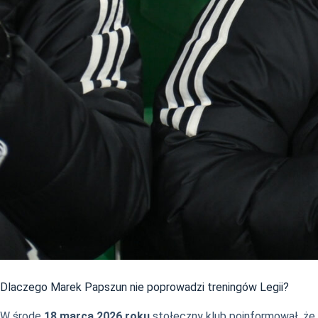
Dlaczego Marek Papszun nie poprowadzi treningów Legii?
W środę
18 marca 2026 roku
stołeczny klub poinformował, że z