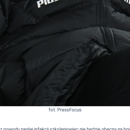
fot. PressFocus
 powodu nagłej infekcji szkoleniowiec nie będzie obecny na boi