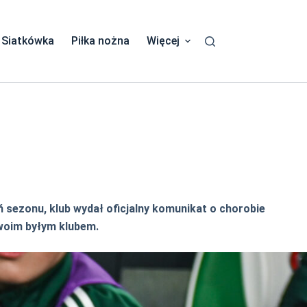
Siatkówka
Piłka nożna
Więcej
ań sezonu, klub wydał oficjalny komunikat o chorobie
swoim byłym klubem.