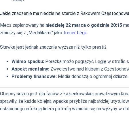
Jakie znaczenie ma niedzielne starcie z Rakowem Częstochow
Mecz zaplanowany na
niedzielę 22 marca o godzinie 20:15
ma 
zmierzy się z „Medalikami” jako
trener Legii
.
Stawka jest jednak znacznie wyższa niż tylko prestiż:
Widmo spadku:
Porażka może pogrążyć Legię w strefie s
Aspekt mentalny:
Zwycięstwo nad klubem z Częstochow
Problemy finansowe:
Media donoszą o ogromnej dziurze b
Obecny sezon jest dla fanów z Łazienkowskiej prawdziwym koszm
sprawiły, że każda kolejna wpadka przybliża najbardziej utytuło
osłabionego infekcją lidera potrafią wznieść się na wyżyny w ob