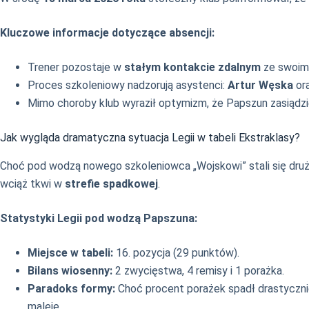
Kluczowe informacje dotyczące absencji:
Trener pozostaje w
stałym kontakcie zdalnym
ze swoim
Proces szkoleniowy nadzorują asystenci:
Artur Węska
or
Mimo choroby klub wyraził optymizm, że Papszun zasiądzi
Jak wygląda dramatyczna sytuacja Legii w tabeli Ekstraklasy?
Choć pod wodzą nowego szkoleniowca „Wojskowi” stali się druży
wciąż tkwi w
strefie spadkowej
.
Statystyki Legii pod wodzą Papszuna:
Miejsce w tabeli:
16. pozycja (29 punktów).
Bilans wiosenny:
2 zwycięstwa, 4 remisy i 1 porażka.
Paradoks formy:
Choć procent porażek spadł drastycznie 
maleje.