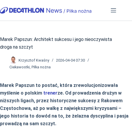
Przejdź
do
treści
Marek Papszun: Architekt sukcesu i jego nieoczywista
droga na szczyt
Krzysztof Kwaśny
2026-04-04 07:30
Ciekawostki
,
Piłka nożna
Marek Papszun to postać, która zrewolucjonizowała
myślenie o polskim
trener
ze. Od prowadzenia drużyn w
niższych ligach, przez historyczne sukcesy z Rakowem
Częstochowa, aż po walkę z największymi kryzysami –
jego historia to dowód na to, że żelazna dyscyplina i pasja
prowadzą na sam szczyt.