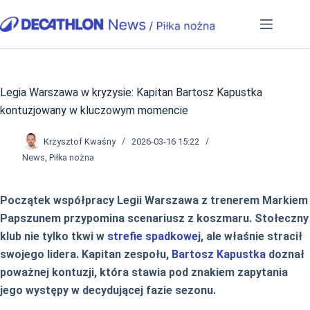
Przejdź
do
treści
Legia Warszawa w kryzysie: Kapitan Bartosz Kapustka
kontuzjowany w kluczowym momencie
Krzysztof Kwaśny
2026-03-16 15:22
News
,
Piłka nożna
Początek współpracy Legii Warszawa z trenerem Markiem
Papszunem przypomina scenariusz z koszmaru. Stołeczny
klub nie tylko tkwi w
strefie spadkowej
, ale właśnie stracił
swojego lidera. Kapitan zespołu,
Bartosz Kapustka
doznał
poważnej kontuzji, która stawia pod znakiem zapytania
jego występy w decydującej fazie sezonu.