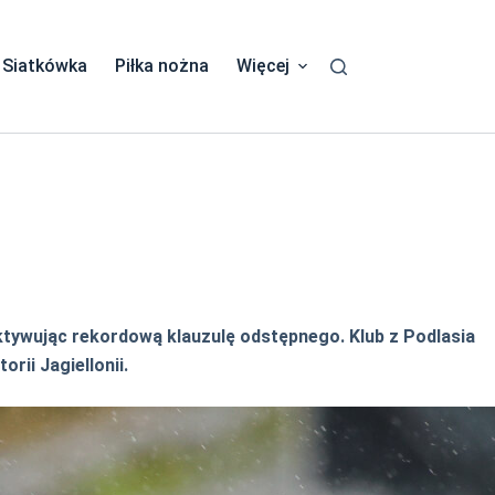
Siatkówka
Piłka nożna
Więcej
ktywując rekordową klauzulę odstępnego. Klub z Podlasia
rii Jagiellonii.