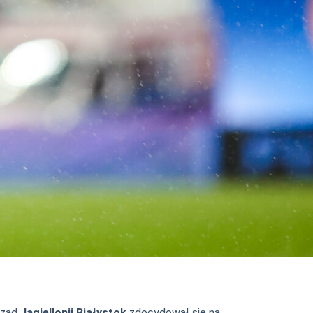
rząd
Jagiellonii Białystok
zdecydował się na