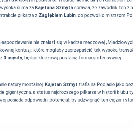
k wysoka suma za
Kajetana Szmyta
sprawia, że zawodnik ten z m
ntrakcie piłkarza z
Zagłębiem Lubin
, co pozwoliło mistrzom Po
iespodziewanie nie znalazł się w kadrze meczowej „Miedziowych
ykownej kontuzji, która mogłaby zaprzepaścić tak wysoką transa
az
3 asysty
, będąc kluczową postacią formacji ofensywnej.
ie natury mentalnej.
Kajetan Szmyt
trafia na Podlasie jako b
ie gigantyczna, a status najdroższego piłkarza w historii klubu t
eżowej posiada odpowiedni potencjał, by udźwignąć ten ciężar 