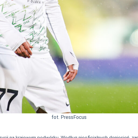
fot. PressFocus
ycji na krajowym podwórku. Według nieoficjalnych doniesień, za