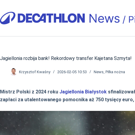
Przejdź
do
treści
Jagiellonia rozbija bank! Rekordowy transfer Kajetana Szmyta!
Krzysztof Kwaśny
2026-02-05 10:53
News
,
Piłka nożna
Mistrz Polski z 2024 roku
Jagiellonia Białystok
sfinalizowa
zapłaci za utalentowanego pomocnika aż 750 tysięcy euro, c