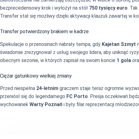
bezprecedensowy krok i wyłożył na stół
750 tysięcy euro
. Ta
Transfer stał się możliwy dzięki aktywacji klauzuli zawartej w ko
Transfer potwierdzony brakiem w kadrze
Spekulacje o przenosinach nabrały tempa, gdy
Kajetan Szmyt
n
świadomie zrezygnował z usług swojego lidera, aby uniknąć ryz
obecnym sezonie, w których zapisał na swoim koncie
1 gola
or
Ciężar gatunkowy wielkiej zmiany
Przed niespełna
24-letnim
graczem staje teraz ogromne wyzwan
przeniósł się do legendarnego
FC Porto
. Presja oczekiwań będz
wychowanek
Warty Poznań
i były filar reprezentacji młodzi