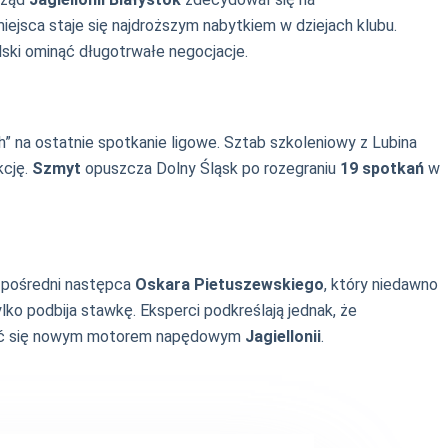
iejsca staje się najdroższym nabytkiem w dziejach klubu.
lski ominąć długotrwałe negocjacje.
” na ostatnie spotkanie ligowe. Sztab szkoleniowy z Lubina
kcję.
Szmyt
opuszcza Dolny Śląsk po rozegraniu
19
spotkań
w
ezpośredni następca
Oskara Pietuszewskiego
, który niedawno
ylko podbija stawkę. Eksperci podkreślają jednak, że
i stać się nowym motorem napędowym
Jagiellonii
.