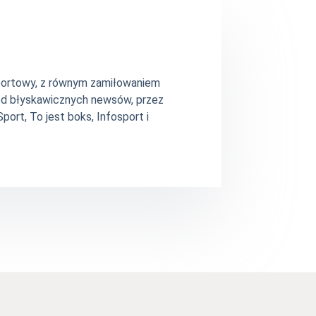
 sportowy, z równym zamiłowaniem
– od błyskawicznych newsów, przez
ort, To jest boks, Infosport i