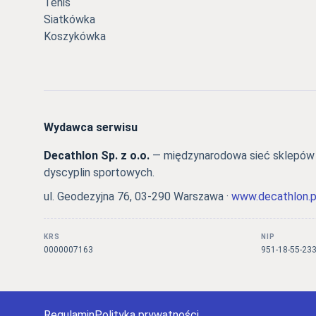
Tenis
Siatkówka
Koszykówka
Wydawca serwisu
Decathlon Sp. z o.o.
— międzynarodowa sieć sklepów s
dyscyplin sportowych.
ul. Geodezyjna 76, 03-290 Warszawa ·
www.decathlon.p
KRS
NIP
0000007163
951-18-55-23
Regulamin
Polityka prywatności