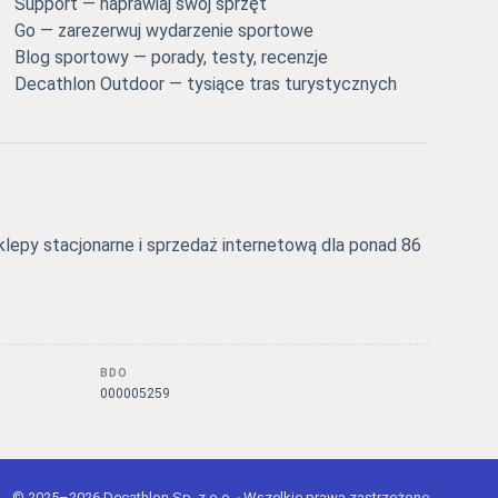
Support — naprawiaj swój sprzęt
Go — zarezerwuj wydarzenie sportowe
Blog sportowy — porady, testy, recenzje
Decathlon Outdoor — tysiące tras turystycznych
epy stacjonarne i sprzedaż internetową dla ponad 86
BDO
000005259
© 2025–2026 Decathlon Sp. z o.o. · Wszelkie prawa zastrzeżone