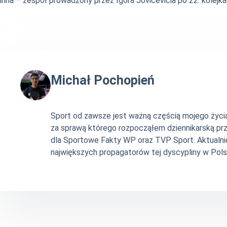
inna – zespół prowadzony przez Igora Jovicevicia po 22. kolejka
Michał Pochopień
Sport od zawsze jest ważną częścią mojego życia. 
za sprawą którego rozpocząłem dziennikarską pr
dla Sportowe Fakty WP oraz TVP Sport. Aktualni
największych propagatorów tej dyscypliny w Pols