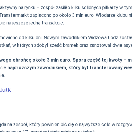
aktywny na rynku – zespół zasiliło kilku solidnych piłkarzy w ty
 Transfermarkt zapłacono po około 3 mln euro. Włodarze klubu nie
się na jeszcze jedną transakcję.
ch mówiono od kilku dni. Nowym zawodnikiem Widzewa Łódź zosta
otkań, w których zdobył sześć bramek oraz zanotował dwie asys
wego obrońcę około 3 mln euro. Spora część tej kwoty – mó
 się
najdroższym zawodnikiem, który był transferowany we
ie.
JuitK
da na zespół, który powinien bić się o najwyższe cele w rozgr