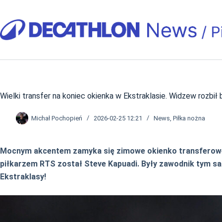
Przejdź
do
treści
Wielki transfer na koniec okienka w Ekstraklasie. Widzew rozbił 
Michał Pochopień
2026-02-25 12:21
News
,
Piłka nożna
Mocnym akcentem zamyka się zimowe okienko transferowe 
piłkarzem RTS został Steve Kapuadi. Były zawodnik tym s
Ekstraklasy!