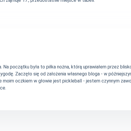
ch zajmuje 17., przedostatnie miejsce w tabeli.
Na początku była to piłka nożna, którą uprawiałem przez blisko 
zygodę. Zaczęło się od założenia własnego bloga - w późniejsz
e moim oczkiem w głowie jest pickleball - jestem czynnym zawo
ce.