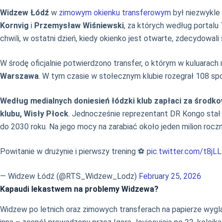
Widzew Łódź
w
zimowym okienku transferowym
był niezwykle 
Kornvig
i
Przemysław Wiśniewski
, za których według portalu
chwili, w ostatni dzień, kiedy okienko jest otwarte, zdecydowali 
W środę oficjalnie potwierdzono transfer, o którym w kuluara
Warszawa
. W tym czasie w stołecznym klubie rozegrał 108 sp
Według medialnych doniesień łódzki klub zapłaci za środko
klubu, Wisły Płock
. Jednocześnie reprezentant DR Kongo stał
do 2030 roku. Na jego mocy na zarabiać około jeden milion roczn
Powitanie w drużynie i pierwszy trening ⚽️
pic.twitter.com/t8jLL
— Widzew Łódź (@RTS_Widzew_Lodz)
February 25, 2026
Kapaudi lekastwem na problemy Widzewa?
Widzew po letnich oraz zimowych transferach na papierze wyglą