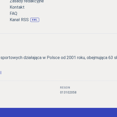
Zasady redakcyjne
Kontakt
FAQ
Kanał RSS
XML
portowych działająca w Polsce od 2001 roku, obejmująca 63 skl
l
REGON
3
013102058